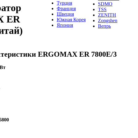
Турция
SDMO
ратор
Франция
TSS
Швеция
ZENITH
 ER
Южная Корея
Zongshen
Япония
Вепрь
итай)
актеристики ERGOMAX ER 7800E/3
кВт
р
5800