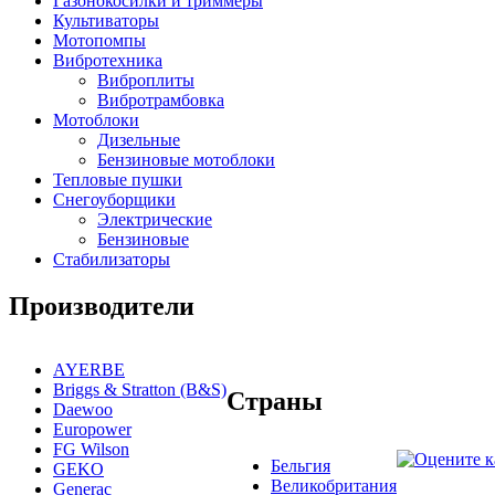
Газонокосилки и триммеры
Культиваторы
Мотопомпы
Вибротехника
Виброплиты
Вибротрамбовка
Мотоблоки
Дизельные
Бензиновые мотоблоки
Тепловые пушки
Снегоуборщики
Электрические
Бензиновые
Стабилизаторы
Производители
AYERBE
Briggs & Stratton (B&S)
Страны
Daewoo
Europower
FG Wilson
Бельгия
GEKO
Великобритания
Generac