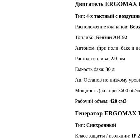
Двигатель ERGOMAX E
Тип:
4-х тактный с воздуш
Расположение клапанов:
Верх
Топливо:
Бензин АИ-92
Автоном. (при полн. баке и н
Расход топлива:
2.9 л/ч
Емкость бака:
30 л
Ав. Останов по низкому уров
Мощность (л.с. при 3600 об/м
Рабочий объем:
420 см3
Генератор ERGOMAX E
Тип:
Синхронный
Класс защиты / изоляции:
IP 2