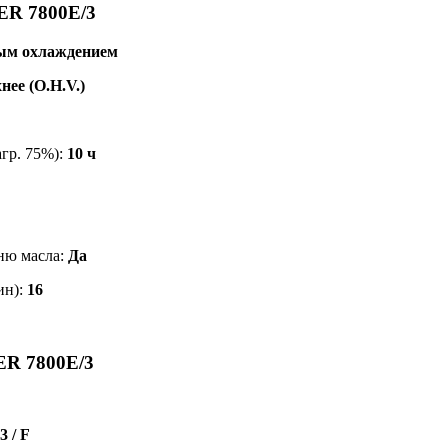
R 7800E/3
ным охлаждением
нее (O.H.V.)
агр. 75%):
10 ч
ню масла:
Да
ин):
16
R 7800E/3
3 / F