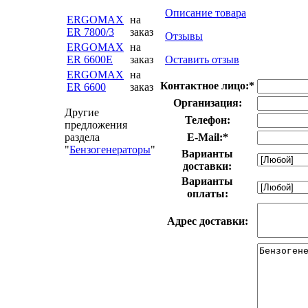
Описание товара
ERGOMAX
на
ER 7800/3
заказ
Отзывы
ERGOMAX
на
ER 6600E
заказ
Оставить отзыв
ERGOMAX
на
Контактное лицо:
*
ER 6600
заказ
Организация:
Другие
Телефон:
предложения
раздела
E-Mail:
*
"
Бензогенераторы
"
Варианты
доставки:
Варианты
оплаты:
Адрес доставки: