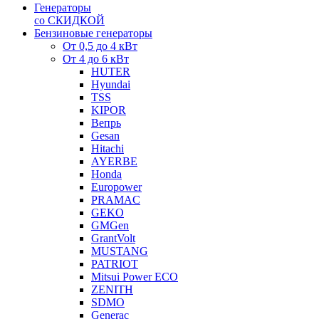
Генераторы
со СКИДКОЙ
Бензиновые генераторы
От 0,5 до 4 кВт
От 4 до 6 кВт
HUTER
Hyundai
TSS
KIPOR
Вепрь
Gesan
Hitachi
AYERBE
Honda
Europower
PRAMAC
GEKO
GMGen
GrantVolt
MUSTANG
PATRIOT
Mitsui Power ECO
ZENITH
SDMO
Generac