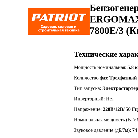
Бензогене
ERGOMAX
7800E/3 (К
Технические хар
Мощность номинальная:
5.8 
Количество фаз:
Трехфазный
Тип запуска:
Электростарте
Инверторный: Нет
Напряжение:
220В/12В/ 50 Гц
Номинальная мощность (Вт):
Звуковое давление (дБ/7м):
74