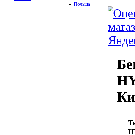
Польша
Бе
HY
Ки
Т
H