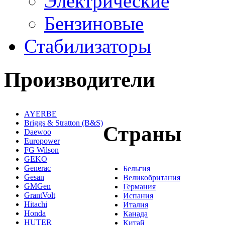
Электрические
Бензиновые
Стабилизаторы
Производители
AYERBE
Briggs & Stratton (B&S)
Страны
Daewoo
Europower
FG Wilson
GEKO
Generac
Бельгия
Gesan
Великобритания
GMGen
Германия
GrantVolt
Испания
Hitachi
Италия
Honda
Канада
HUTER
Китай