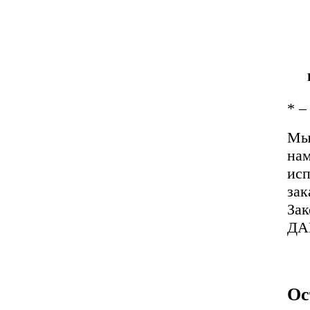
*
– 
Мы 
нам
исп
зак
За
ДА
Ос