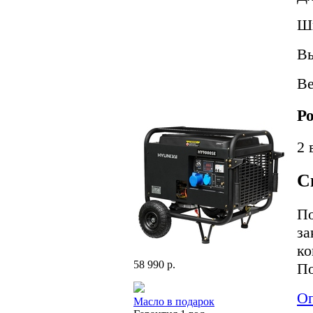
Ш
В
В
Р
2 
С
По
за
ко
58 990 р.
По
Оп
Масло в подарок