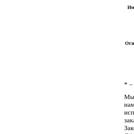
Им
Отз
*
– 
Мы 
нам
исп
зак
За