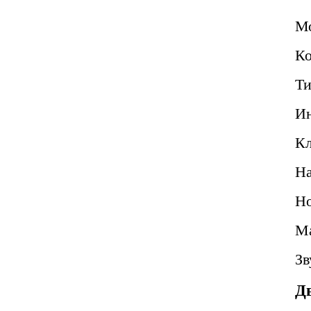
М
Ко
Ти
Ин
Кл
Н
Но
Ма
Зв
Д