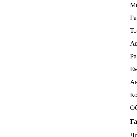
М
Ра
То
Ав
Ра
Ем
Ав
Ко
Об
Г
Д