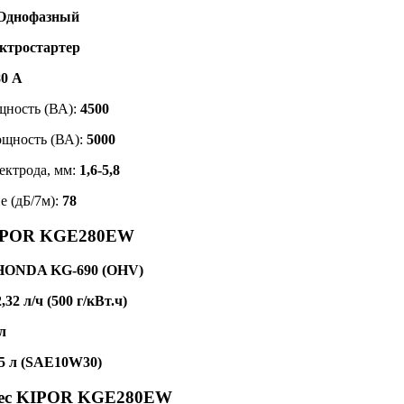
Однофазный
ктростартер
80 А
щность (ВА):
4500
щность (ВА):
5000
ектрода, мм:
1,6-5,8
е (дБ/7м):
78
KIPOR KGE280EW
 HONDA KG-690 (OHV)
2,32 л/ч (500 г/кВт.ч)
л
65 л (SAE10W30)
вес KIPOR KGE280EW