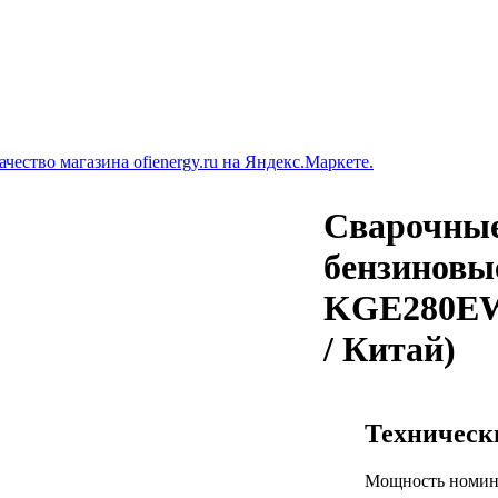
Сварочны
бензинов
KGE280EW
/ Китай)
Техническ
Мощность номин