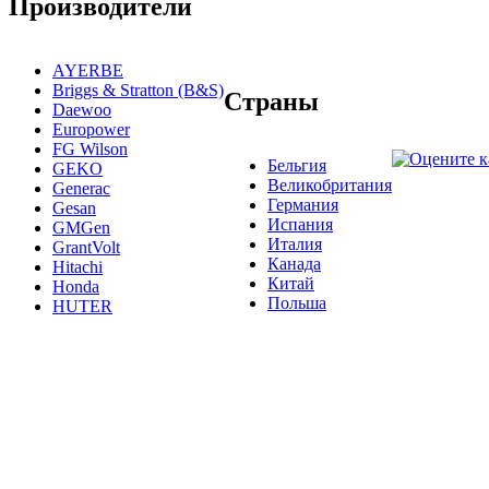
Производители
AYERBE
Briggs & Stratton (B&S)
Страны
Daewoo
Europower
FG Wilson
Бельгия
GEKO
Великобритания
Generac
Германия
Gesan
Испания
GMGen
Италия
GrantVolt
Канада
Hitachi
Китай
Honda
Польша
HUTER