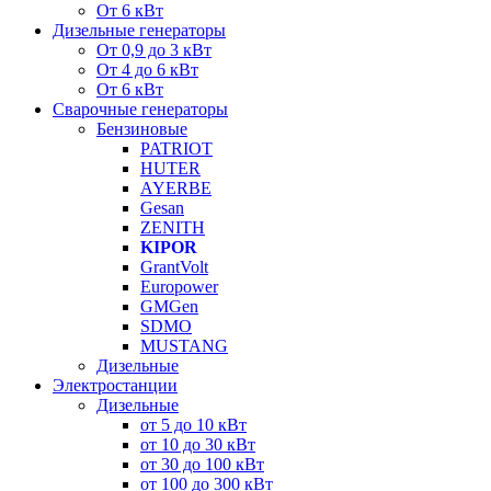
От 6 кВт
Дизельные генераторы
От 0,9 до 3 кВт
От 4 до 6 кВт
От 6 кВт
Сварочные генераторы
Бензиновые
PATRIOT
HUTER
AYERBE
Gesan
ZENITH
KIPOR
GrantVolt
Europower
GMGen
SDMO
MUSTANG
Дизельные
Электростанции
Дизельные
от 5 до 10 кВт
от 10 до 30 кВт
от 30 до 100 кВт
от 100 до 300 кВт