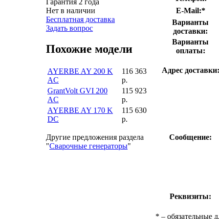
Гарантия 2 года
E-Mail:
*
Нет в наличии
Бесплатная доставка
Варианты
Задать вопрос
доставки:
Варианты
Похожие модели
оплаты:
Адрес доставки
AYERBE AY 200 K
116 363
AC
р.
GrantVolt GVI 200
115 923
AC
р.
AYERBE AY 170 K
115 630
DC
р.
Сообщение:
Другие предложения раздела
"
Сварочные генераторы
"
Реквизиты:
*
– обязательные д