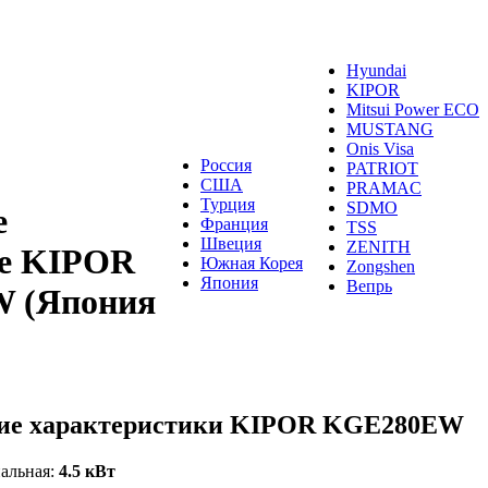
Hyundai
KIPOR
Mitsui Power ECO
MUSTANG
Onis Visa
Россия
PATRIOT
США
PRAMAC
Турция
SDMO
е
Франция
TSS
Швеция
ZENITH
ые KIPOR
Южная Корея
Zongshen
Япония
Вепрь
 (Япония
ие характеристики KIPOR KGE280EW
альная:
4.5 кВт