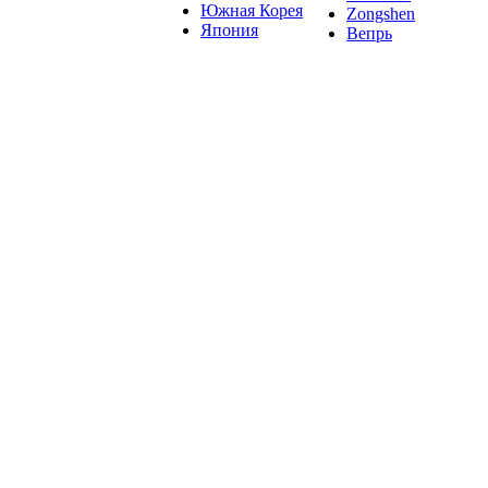
Южная Корея
Zongshen
Япония
Вепрь