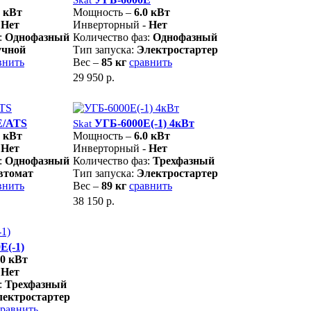
0 кВт
Мощность –
6.0 кВт
-
Нет
Инверторный -
Нет
:
Однофазный
Количество фаз:
Однофазный
учной
Тип запуска:
Электростартер
внить
Вес –
85 кг
сравнить
29 950 р.
E/ATS
УГБ-6000E(-1) 4кВт
Skat
0 кВт
Мощность –
6.0 кВт
-
Нет
Инверторный -
Нет
:
Однофазный
Количество фаз:
Трехфазный
втомат
Тип запуска:
Электростартер
внить
Вес –
89 кг
сравнить
38 150 р.
E(-1)
.0 кВт
-
Нет
:
Трехфазный
лектростартер
сравнить