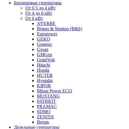
Бензиновые генераторы
От 0,5 до 4 кВт
От 4 до 6 кВт
От 6 кВт
AYERBE
Briggs & Stratton (B&S)
Europower
GEKO
Generac
Gesan
GMGen
GrantVolt
Hitachi
Honda
HUTER
Hyundai
KIPOR
Mitsui Power ECO
MUSTANG
PATRIOT
PRAMAC
SDMO
ZENITH
Вепрь
Дизельные генераторы