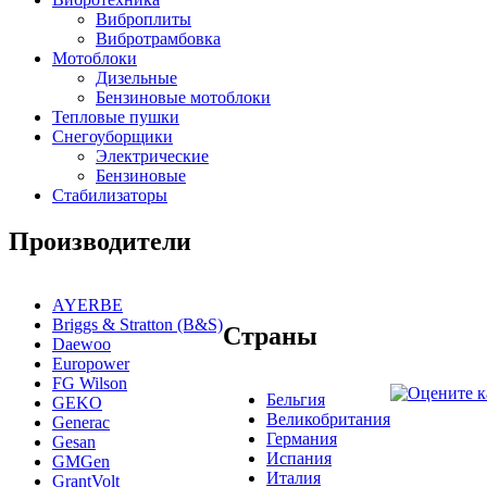
Виброплиты
Вибротрамбовка
Мотоблоки
Дизельные
Бензиновые мотоблоки
Тепловые пушки
Снегоуборщики
Электрические
Бензиновые
Стабилизаторы
Производители
AYERBE
Briggs & Stratton (B&S)
Страны
Daewoo
Europower
FG Wilson
Бельгия
GEKO
Великобритания
Generac
Германия
Gesan
Испания
GMGen
Италия
GrantVolt