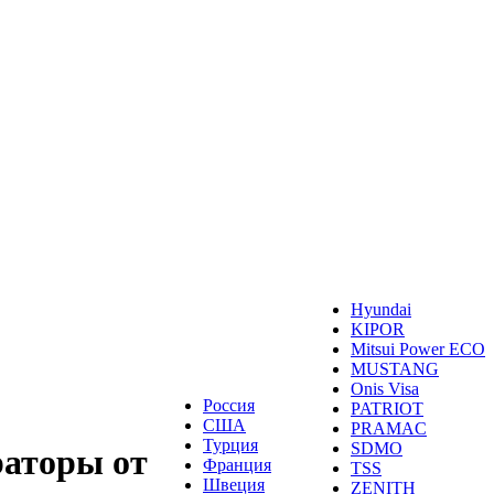
Hyundai
KIPOR
Mitsui Power ECO
MUSTANG
Onis Visa
Россия
PATRIOT
США
PRAMAC
Турция
SDMO
раторы от
Франция
TSS
Швеция
ZENITH