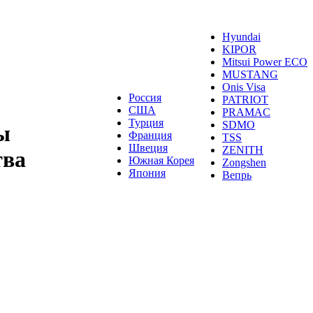
Hyundai
KIPOR
Mitsui Power ECO
MUSTANG
Onis Visa
Россия
PATRIOT
США
PRAMAC
Турция
SDMO
ы
Франция
TSS
Швеция
ZENITH
тва
Южная Корея
Zongshen
Япония
Вепрь