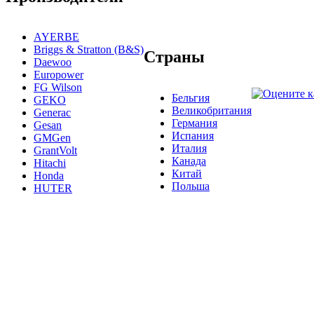
AYERBE
Briggs & Stratton (B&S)
Страны
Daewoo
Europower
FG Wilson
Бельгия
GEKO
Великобритания
Generac
Германия
Gesan
Испания
GMGen
Италия
GrantVolt
Канада
Hitachi
Китай
Honda
Польша
HUTER