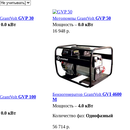
GVP 30
GVP 50
rantVolt
Мотопомпы GrantVolt
–
0.0 кВт
Мощность –
0.0 кВт
16 948 р.
GVI 4600
Бензогенератор GrantVolt
GVP 100
rantVolt
M
Мощность –
4.0 кВт
–
0.0 кВт
Количество фаз:
Однофазный
56 714 р.