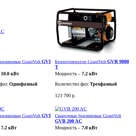
GVI
GVR 9000
ензиновые GrantVolt
Бензогенератор GrantVolt
T
–
10.0 кВт
Мощность –
7.2 кВт
фаз:
Однофазный
Количество фаз:
Трехфазный
123 700 р.
GVI
ензиновые GrantVolt
Сварочные бензиновые GrantVolt
GVB 200 AC
–
7.2 кВт
Мощность –
7.0 кВт