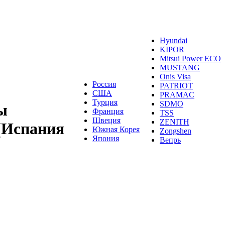
Hyundai
KIPOR
Mitsui Power ECO
MUSTANG
Onis Visa
Россия
PATRIOT
США
PRAMAC
Турция
SDMO
ы
Франция
TSS
Швеция
ZENITH
 (Испания
Южная Корея
Zongshen
Япония
Вепрь