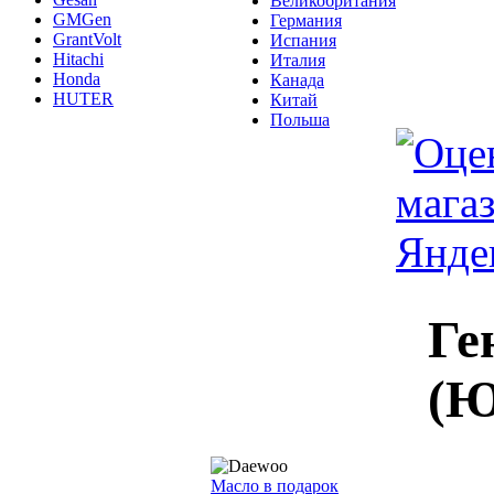
Великобритания
GMGen
Германия
GrantVolt
Испания
Hitachi
Италия
Honda
Канада
HUTER
Китай
Польша
Ге
(Ю
Масло в подарок