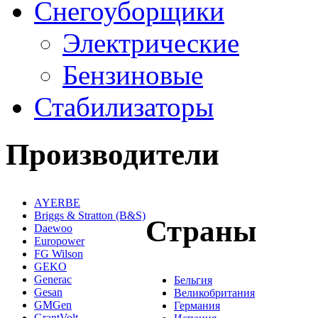
Снегоуборщики
Электрические
Бензиновые
Стабилизаторы
Производители
AYERBE
Briggs & Stratton (B&S)
Страны
Daewoo
Europower
FG Wilson
GEKO
Generac
Бельгия
Gesan
Великобритания
GMGen
Германия
GrantVolt