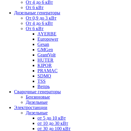
От 4 до 6 кВт
От 6 кВт
Дизельные генераторы
От 0,9 до 3 кВт
От 4 до 6 кВт
От 6 кВт
AYERBE
Europower
Gesan
GMGen
GrantVolt
HUTER
KIPOR
PRAMAC
SDMO
TSS
Вепрь
Сварочные генераторы
Бензиновые
Дизельные
Электростанции
Дизельные
от 5 до 10 кВт
от 10 до 30 кВт
от 30 до 100 кВт