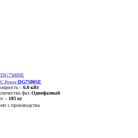
DG7500SE
TC Power
ощность –
6.0 кВт
оличество фаз:
Однофазный
ес –
185 кг
нят с производства