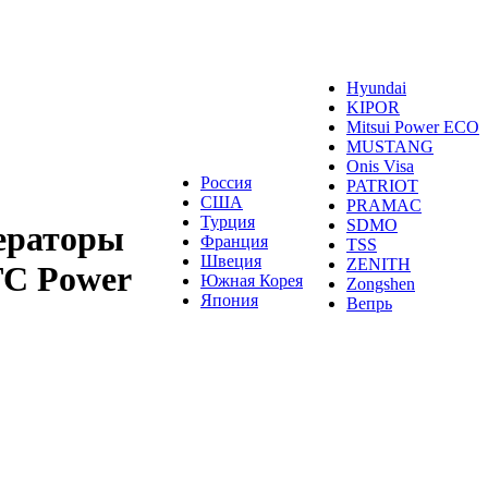
Hyundai
KIPOR
Mitsui Power ECO
MUSTANG
Onis Visa
Россия
PATRIOT
США
PRAMAC
Турция
SDMO
ераторы
Франция
TSS
Швеция
ZENITH
TC Power
Южная Корея
Zongshen
Япония
Вепрь