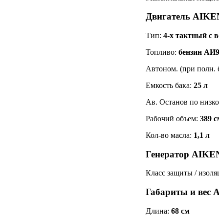
Двигатель AIKE
Тип:
4-х тактный с
Топливо:
бензин АИ
Автоном. (при полн. 
Емкость бака:
25 л
Ав. Останов по низк
Рабочий объем:
389 с
Кол-во масла:
1,1 л
Генератор AIKE
Класс защиты / изол
Габариты и вес
Длина:
68 см