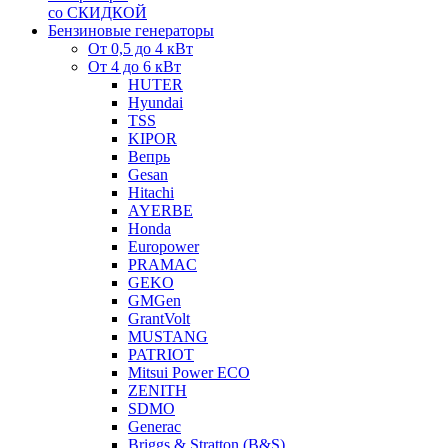
со СКИДКОЙ
Бензиновые генераторы
От 0,5 до 4 кВт
От 4 до 6 кВт
HUTER
Hyundai
TSS
KIPOR
Вепрь
Gesan
Hitachi
AYERBE
Honda
Europower
PRAMAC
GEKO
GMGen
GrantVolt
MUSTANG
PATRIOT
Mitsui Power ECO
ZENITH
SDMO
Generac
Briggs & Stratton (B&S)