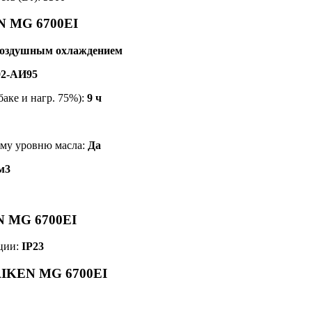
N MG 6700EI
 воздушным охлаждением
92-АИ95
баке и нагр. 75%):
9 ч
ому уровню масла:
Да
м3
N MG 6700EI
яции:
IP23
 AIKEN MG 6700EI