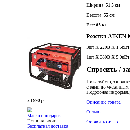
Ширина:
51,5 см
Высота:
55 см
Вес:
85 кг
Розетки AIKEN 
3шт Х 220В Х 1,5кВт
1шт Х 380В Х 5,0кВт
Спросить / за
Пожалуйста, заполни
с вами по указанным 
Подробная информац
23 990 р.
Описание товара
Отзывы
Масло в подарок
Нет в наличии
Оставить отзыв
Бесплатная доставка