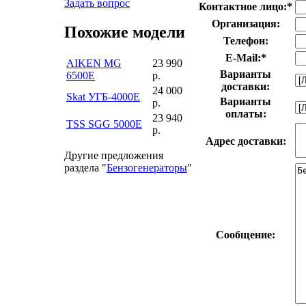
Задать вопрос
Контактное лицо:
*
Организация:
Похожие модели
Телефон:
E-Mail:
*
AIKEN MG
23 990
Варианты
6500E
р.
доставки:
24 000
Skat УГБ-4000Е
Варианты
р.
оплаты:
23 940
TSS SGG 5000E
р.
Адрес доставки:
Другие предложения
раздела "
Бензогенераторы
"
Сообщение: