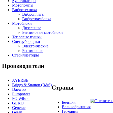
Культиваторы
Мотопомпы
Вибротехника
Виброплиты
Вибротрамбовка
Мотоблоки
Дизельные
Бензиновые мотоблоки
Тепловые пушки
Снегоуборщики
Электрические
Бензиновые
Стабилизаторы
Производители
AYERBE
Briggs & Stratton (B&S)
Страны
Daewoo
Europower
FG Wilson
Бельгия
GEKO
Великобритания
Generac
Германия
Gesan