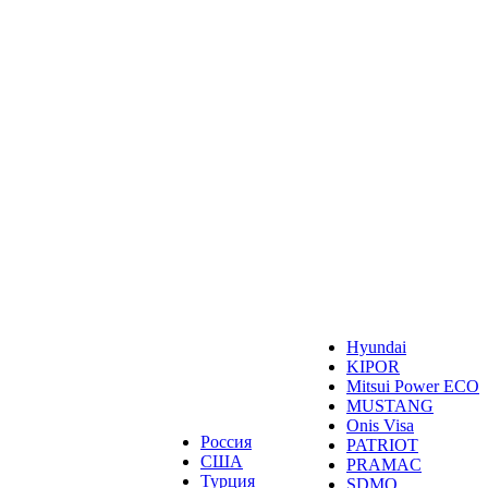
Hyundai
KIPOR
Mitsui Power ECO
MUSTANG
Onis Visa
Россия
PATRIOT
США
PRAMAC
Турция
SDMO