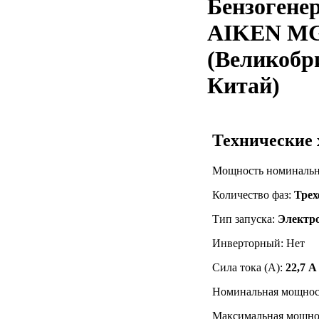
Бензогене
AIKEN MG
(Великобр
Китай)
Технические
Мощность номинальн
Количество фаз:
Тре
Тип запуска:
Электр
Инверторный: Нет
Сила тока (А):
22,7 А
Номинальная мощност
Максимальная мощнос