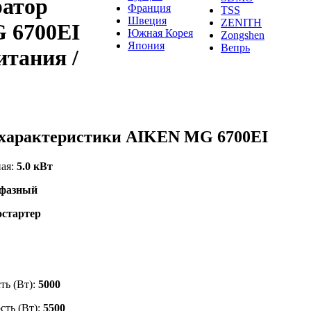
ратор
Франция
TSS
Швеция
ZENITH
 6700EI
Южная Корея
Zongshen
Япония
Вепрь
итания /
 характеристики AIKEN MG 6700EI
ая:
5.0 кВт
хфазный
остартер
ь (Вт):
5000
ть (Вт):
5500