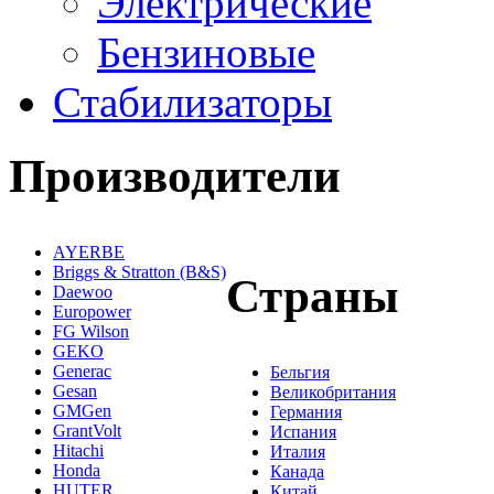
Электрические
Бензиновые
Стабилизаторы
Производители
AYERBE
Briggs & Stratton (B&S)
Страны
Daewoo
Europower
FG Wilson
GEKO
Generac
Бельгия
Gesan
Великобритания
GMGen
Германия
GrantVolt
Испания
Hitachi
Италия
Honda
Канада
HUTER
Китай