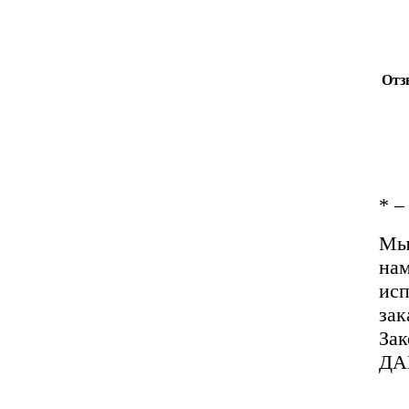
Отз
*
– 
Мы 
нам
исп
зак
За
ДА