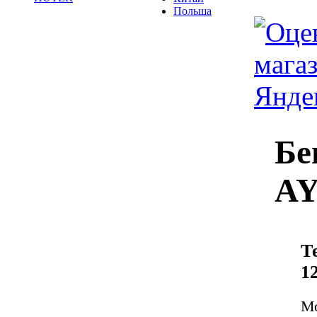
Польша
Бе
AY
Т
1
М