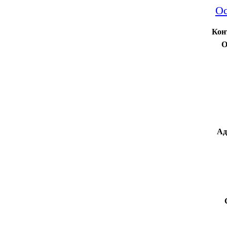
Ос
Кон
О
Ад