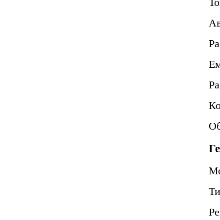
То
Ав
Ра
Ем
Ра
Ко
Об
Г
М
Т
Ре