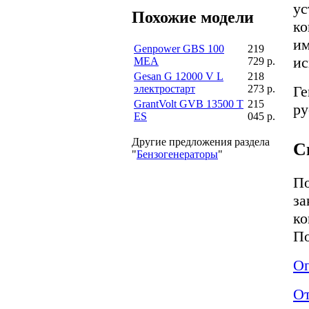
ус
Похожие модели
ко
им
Genpower GBS 100
219
ис
MEA
729 р.
Gesan G 12000 V L
218
электростарт
273 р.
Ге
GrantVolt GVB 13500 T
215
ру
ES
045 р.
Другие предложения раздела
С
"
Бензогенераторы
"
По
за
ко
По
Оп
О