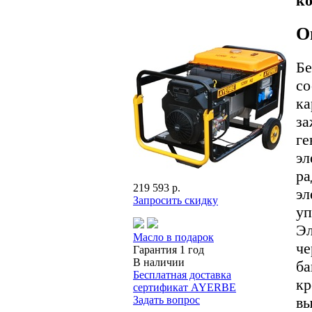
ко
О
Бе
со
ка
за
ге
эл
ра
219 593 р.
эл
Запросить скидку
уп
Эл
Масло в подарок
че
Гарантия 1 год
В наличии
ба
Бесплатная доставка
кр
сертификат AYERBE
вы
Задать вопрос