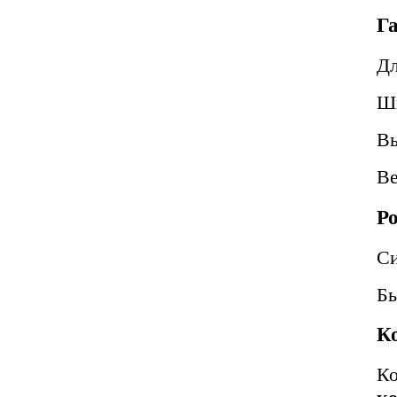
Г
Д
Ш
В
В
Р
Си
Бы
К
Ко