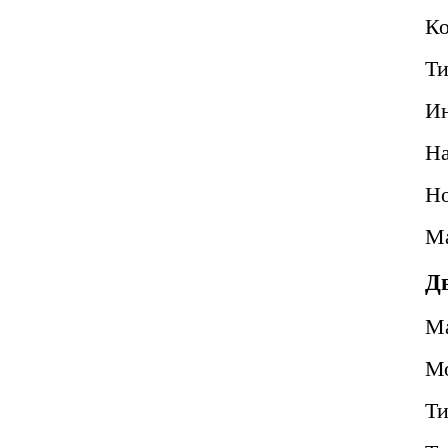
Ко
Ти
Ин
Н
Но
Ма
Д
М
М
Т