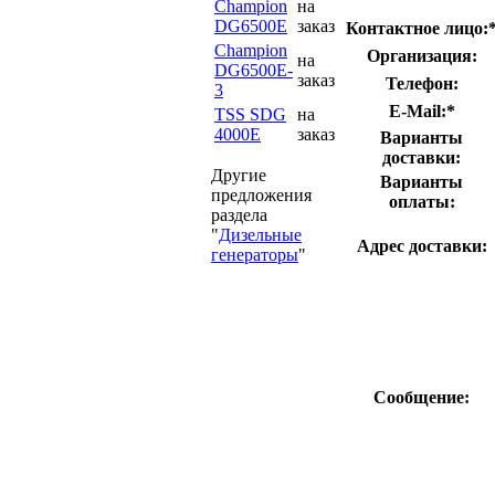
Champion
на
DG6500E
заказ
Контактное лицо:
Champion
Организация:
на
DG6500E-
заказ
Телефон:
3
E-Mail:
*
TSS SDG
на
4000E
заказ
Варианты
доставки:
Другие
Варианты
предложения
оплаты:
раздела
"
Дизельные
Адрес доставки:
генераторы
"
Сообщение: