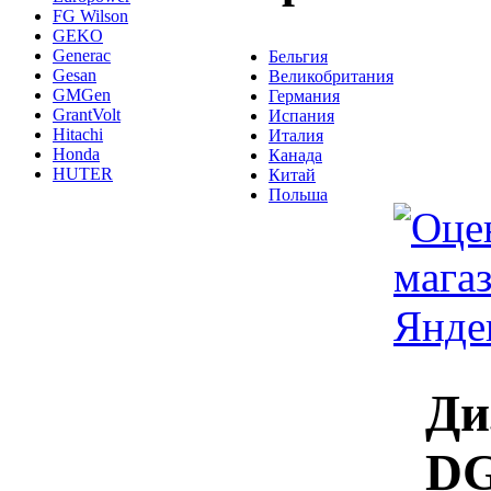
FG Wilson
GEKO
Generac
Бельгия
Gesan
Великобритания
GMGen
Германия
GrantVolt
Испания
Hitachi
Италия
Honda
Канада
HUTER
Китай
Польша
Ди
DG