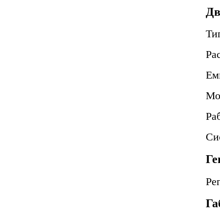
Дв
Ти
Ра
Ем
Мо
Ра
Си
Ге
Ре
Га