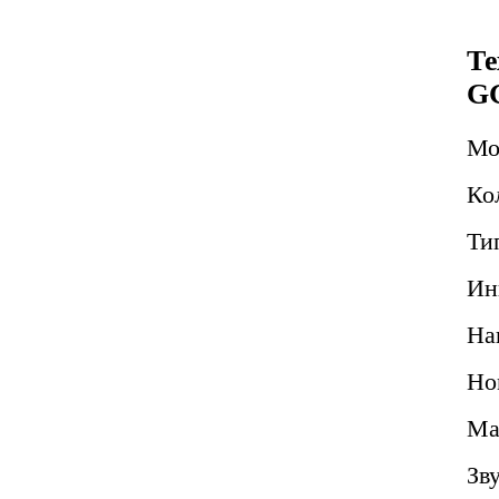
Те
G
Мо
Ко
Ти
Ин
На
Но
Ма
Зв