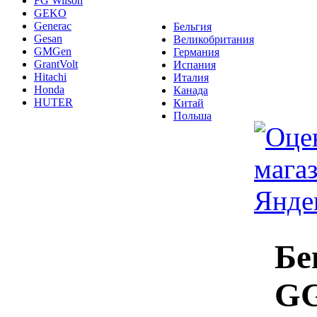
FG Wilson
GEKO
Generac
Бельгия
Gesan
Великобритания
GMGen
Германия
GrantVolt
Испания
Hitachi
Италия
Honda
Канада
HUTER
Китай
Польша
Бе
GG