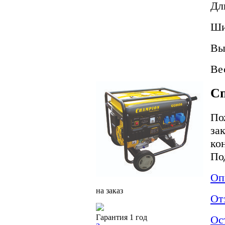
Дл
Ши
Вы
Ве
Сп
По
за
ко
По
Оп
на заказ
От
Гарантия 1 год
Ос