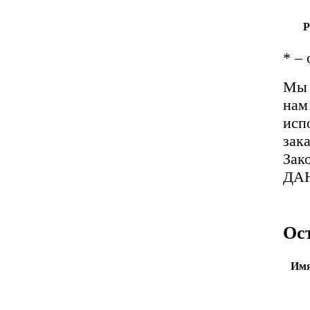
Р
*
– 
Мы 
нам
исп
зак
Зак
ДА
Ос
Имя