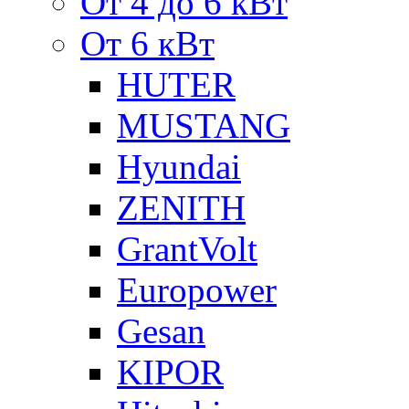
От 4 до 6 кВт
От 6 кВт
HUTER
MUSTANG
Hyundai
ZENITH
GrantVolt
Europower
Gesan
KIPOR