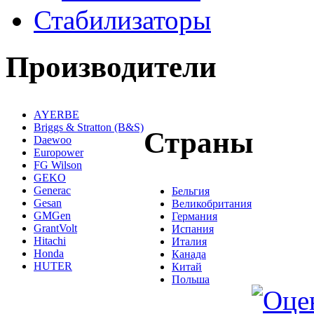
Стабилизаторы
Производители
AYERBE
Briggs & Stratton (B&S)
Страны
Daewoo
Europower
FG Wilson
GEKO
Generac
Бельгия
Gesan
Великобритания
GMGen
Германия
GrantVolt
Испания
Hitachi
Италия
Honda
Канада
HUTER
Китай
Польша