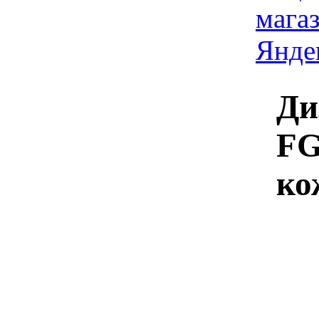
Ди
FG
ко