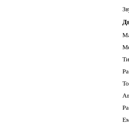
Зв
Д
М
М
Т
Ра
То
Ав
Ра
Ем