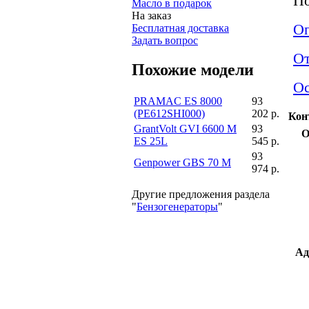
По
Масло в подарок
На заказ
Оп
Бесплатная доставка
Задать вопрос
О
Похожие модели
Ос
PRAMAC ES 8000
93
(PE612SHI000)
202 р.
Кон
GrantVolt GVI 6600 M
93
О
ES 25L
545 р.
93
Genpower GBS 70 M
974 р.
Другие предложения раздела
"
Бензогенераторы
"
Ад