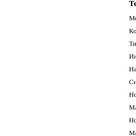
Т
М
Ко
Ти
Ин
Н
Си
Но
Ма
Но
Ма