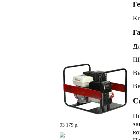
Г
Кл
Г
Д
Ш
В
В
С
По
за
93 179 р.
ко