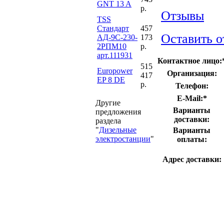
GNT 13 A
р.
Отзывы
TSS
Стандарт
457
Оставить о
АД-9С-230-
173
2РПМ10
р.
арт.111931
Контактное лицо:
515
Europower
Организация:
417
EP 8 DE
р.
Телефон:
E-Mail:
*
Другие
Варианты
предложения
доставки:
раздела
"
Дизельные
Варианты
электростанции
"
оплаты:
Адрес доставки: