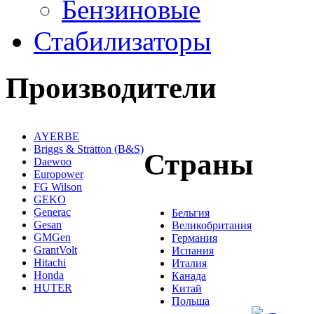
Бензиновые
Стабилизаторы
Производители
AYERBE
Briggs & Stratton (B&S)
Страны
Daewoo
Europower
FG Wilson
GEKO
Generac
Бельгия
Gesan
Великобритания
GMGen
Германия
GrantVolt
Испания
Hitachi
Италия
Honda
Канада
HUTER
Китай
Польша