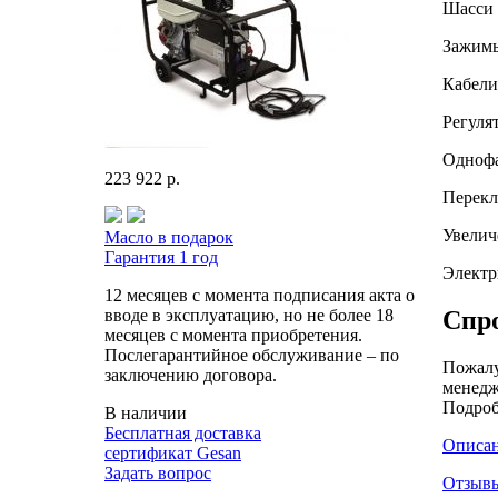
Шасси 
Зажимы
Кабели
Регуля
Однофа
223 922 р.
Перекл
Увелич
Масло в подарок
Гарантия 1 год
Электр
12 месяцев с момента подписания акта о
Спро
вводе в эксплуатацию, но не более 18
месяцев с момента приобретения.
Послегарантийное обслуживание – по
Пожалу
заключению договора.
менедж
Подроб
В наличии
Бесплатная доставка
Описан
сертификат Gesan
Задать вопрос
Отзыв