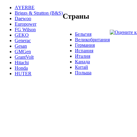
AYERBE
Briggs & Stratton (B&S)
Страны
Daewoo
Europower
FG Wilson
Бельгия
GEKO
Великобритания
Generac
Германия
Gesan
Испания
GMGen
Италия
GrantVolt
Канада
Hitachi
Китай
Honda
Польша
HUTER