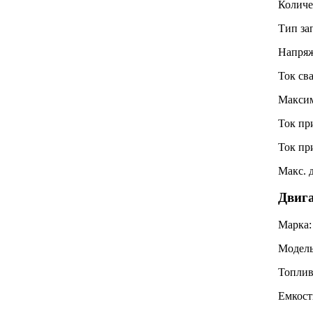
Количе
Тип за
Напря
Ток св
Максим
Ток пр
Ток пр
Макс. 
Двига
Марка
Модел
Топли
Емкост