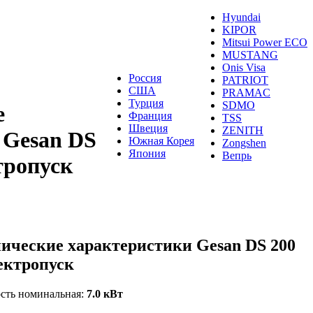
Hyundai
KIPOR
Mitsui Power ECO
MUSTANG
Onis Visa
Россия
PATRIOT
США
PRAMAC
Турция
SDMO
е
Франция
TSS
Швеция
ZENITH
 Gesan DS
Южная Корея
Zongshen
Япония
Вепрь
тропуск
ические характеристики Gesan DS 200
ектропуск
ть номинальная:
7.0 кВт