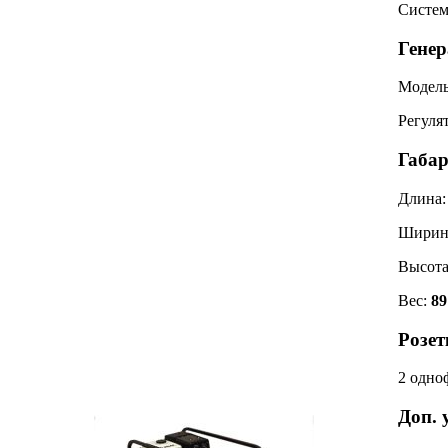
Систем
Генер
Модел
Регуля
Габар
Длина
Ширин
Высот
Вес:
89
Розет
2 одно
Доп. 