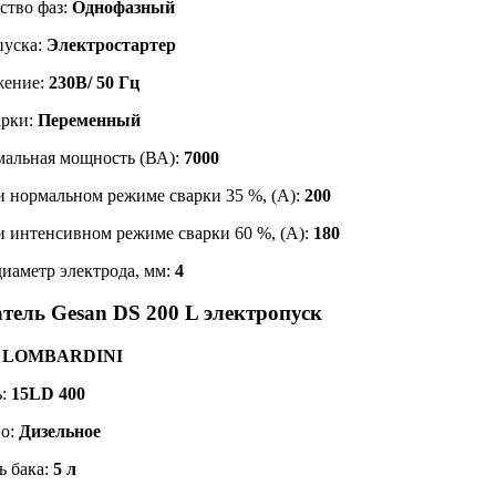
ство фаз:
Однофазный
пуска:
Электростартер
жение:
230В/ 50 Гц
арки:
Переменный
альная мощность (ВА):
7000
и нормальном режиме сварки 35 %, (А):
200
и интенсивном режиме сварки 60 %, (А):
180
диаметр электрода, мм:
4
тель Gesan DS 200 L электропуск
:
LOMBARDINI
ь:
15LD 400
во:
Дизельное
ь бака:
5 л