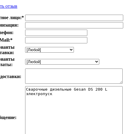
ть отзыв
ное лицо:
*
низация:
лефон:
Mail:
*
рианты
тавки:
рианты
латы:
доставки:
бщение: