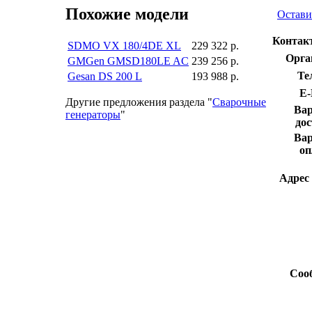
Похожие модели
Остави
Контакт
SDMO VX 180/4DE XL
229 322 р.
Орга
GMGen GMSD180LE AC
239 256 р.
Те
Gesan DS 200 L
193 988 р.
E-
Другие предложения раздела "
Сварочные
Ва
генераторы
"
дос
Ва
оп
Адрес 
Соо