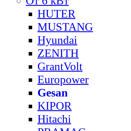
От 6 кВт
HUTER
MUSTANG
Hyundai
ZENITH
GrantVolt
Europower
Gesan
KIPOR
Hitachi