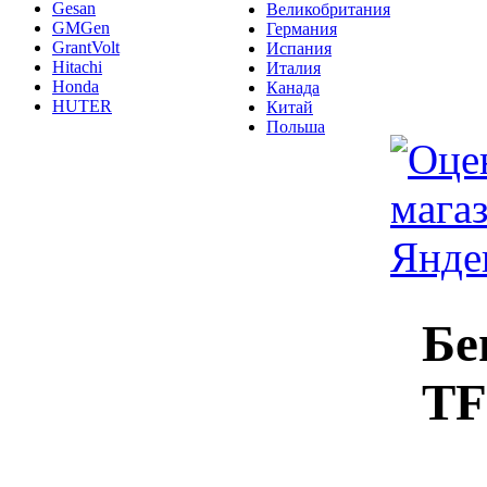
Gesan
Великобритания
GMGen
Германия
GrantVolt
Испания
Hitachi
Италия
Honda
Канада
HUTER
Китай
Польша
Бе
TF