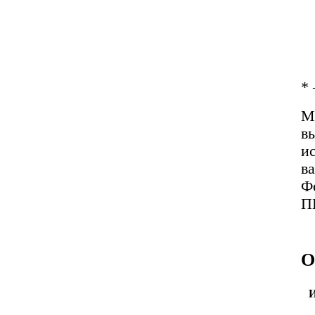
*
М
в
и
в
Ф
П
О