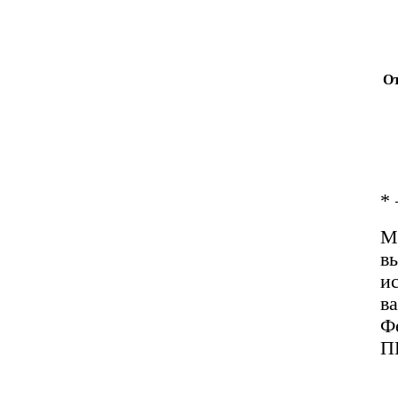
О
*
М
в
и
в
Ф
П