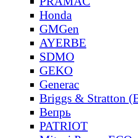
PRAMAC
Honda
GMGen
AYERBE
SDMO
GEKO
Generac
Briggs & Stratton 
Вепрь
PATRIOT