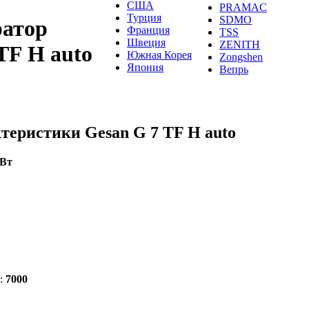
США
PRAMAC
Турция
SDMO
ратор
Франция
TSS
Швеция
ZENITH
TF H auto
Южная Корея
Zongshen
Япония
Вепрь
теристики Gesan G 7 TF H auto
кВт
:
7000