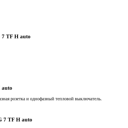
 7 TF H auto
 auto
фазная розетка и однофазный тепловой выключатель.
G 7 TF H auto