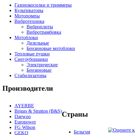
Газонокосилки и триммеры
Культиваторы
Мотопомпы
Вибротехника
Виброплиты
Вибротрамбовка
Мотоблоки
Дизельные
Бензиновые мотоблоки
Тепловые пушки
Снегоуборщики
Электрические
Бензиновые
Стабилизаторы
Производители
AYERBE
Briggs & Stratton (B&S)
Страны
Daewoo
Europower
FG Wilson
Бельгия
GEKO