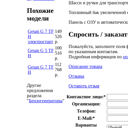
Шасси и ручки для транспорт
Похожие
Топливный бак увеличенной е
модели
Панель с ОЗУ и автоматическ
Gesan G 7 TF
149
Спросить / заказат
H
526
электростарт
р.
Пожалуйста, заполните поля 
100
Gesan G 5 TF
по указанным контактам.
516
H
Подробная информация по
оп
р.
112
Описание товара
Gesan G 7 TF
768
H
р.
Отзывы
Другие
Оставить отзыв
предложения
раздела
Контактное лицо:
*
"
Бензогенераторы
"
Организация:
Телефон:
E-Mail:
*
Варианты