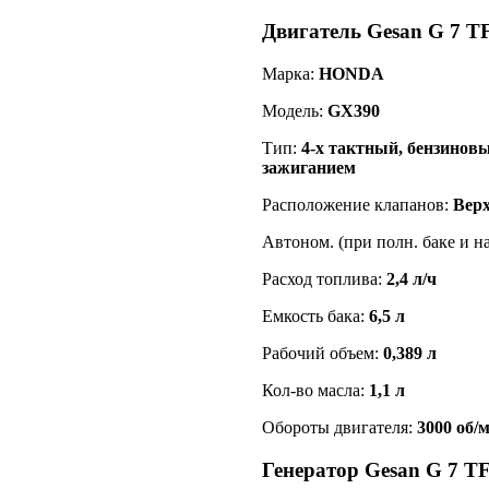
Двигатель Gesan G 7 TF
Марка:
HONDA
Модель:
GX390
Тип:
4-х тактный, бензино
зажиганием
Расположение клапанов:
Верх
Автоном. (при полн. баке и н
Расход топлива:
2,4 л/ч
Емкость бака:
6,5 л
Рабочий объем:
0,389 л
Кол-во масла:
1,1 л
Обороты двигателя:
3000 об/
Генератор Gesan G 7 TF