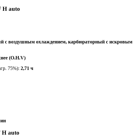
 H auto
вый с воздушным охлаждением, карбюраторный с искровым
нее (O.H.V)
агр. 75%):
2,71 ч
мин
 H auto