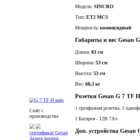
Модель:
SINCRO
Тип:
ET2 MCS
Мощность:
компаундный
Габариты и вес Gesan G
Длина:
83 см
Ширина:
53 см
Высота:
53 см
Вес:
68,3 кг
Розетки Gesan G 7 TF H
1 трехфазная розетка, 1 одно
Снят с
производства
1 Батарея - 12В 7Ач
Доп. устройства Gesan 
сертификат Gesan
Задать вопрос