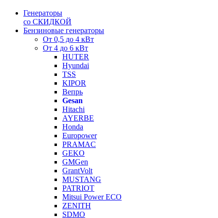
Генераторы
со СКИДКОЙ
Бензиновые генераторы
От 0,5 до 4 кВт
От 4 до 6 кВт
HUTER
Hyundai
TSS
KIPOR
Вепрь
Gesan
Hitachi
AYERBE
Honda
Europower
PRAMAC
GEKO
GMGen
GrantVolt
MUSTANG
PATRIOT
Mitsui Power ECO
ZENITH
SDMO