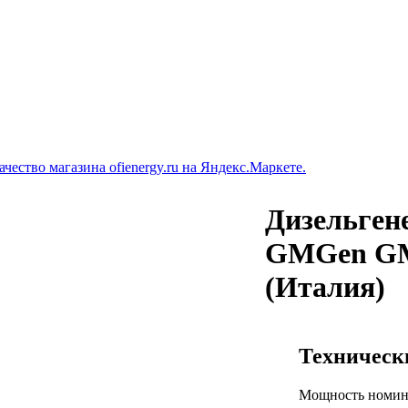
Дизельген
GMGen GM
(Италия)
Техническ
Мощность номин