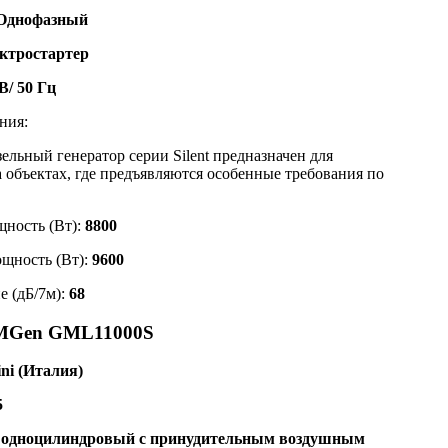
Однофазный
ктростартер
В/ 50 Гц
ния:
льный генератор серии Silent предназначен для
 объектах, где предъявляются особенные требования по
ность (Вт):
8800
щность (Вт):
9600
е (дБ/7м):
68
GMGen GML11000S
ni (Италия)
5
, одноцилиндровый с принудительным воздушным