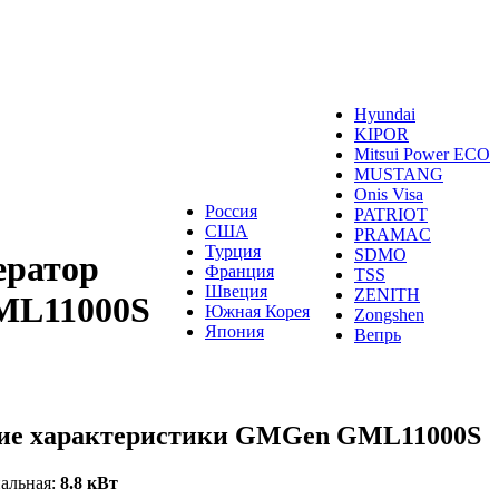
Hyundai
KIPOR
Mitsui Power ECO
MUSTANG
Onis Visa
Россия
PATRIOT
США
PRAMAC
Турция
SDMO
ератор
Франция
TSS
Швеция
ZENITH
L11000S
Южная Корея
Zongshen
Япония
Вепрь
ие характеристики GMGen GML11000S
альная:
8.8 кВт