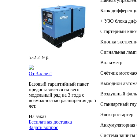
Панель управле
Блок дифференц
+ УЗО блока диф
Стартерный клю
Кнопка экстренн
Сигнальная лампа
532 219 р.
Вольтметр
Счётчик моточас
От 3-х лет!
Выходной автома
Базовый гарантийный пакет
предоставляется на весь
Воздушный фильт
модельный ряд на 3 года с
возможностью расширения до 5
Стандартный гл
лет.
Электростартер
На заказ
Бесплатная доставка
Аккумуляторная б
Задать вопрос
Система защиты 