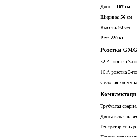
Длина:
107 см
Ширина:
56 см
Высота:
92 см
Вес:
220 кг
Розетки GM
32 А розетка 3-п
16 А розетка 3-п
Силовая клеммна
Комплектац
Трубчатая сварна
Двигатель с нав
Генератор синх