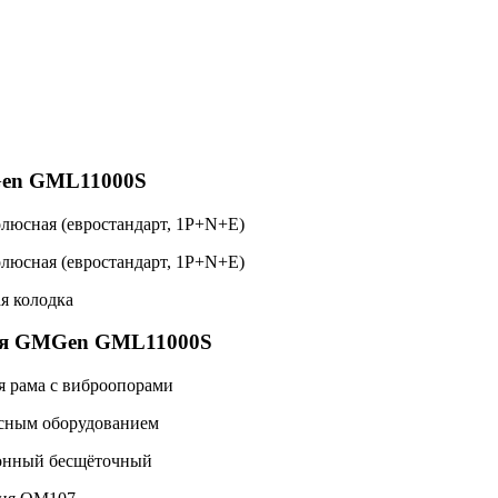
Gen GML11000S
олюсная (евростандарт, 1P+N+E)
олюсная (евростандарт, 1P+N+E)
я колодка
ия GMGen GML11000S
я рама с виброопорами
есным оборудованием
ронный бесщёточный