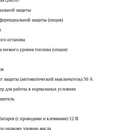
ния QM107
иальной защиты
ференциальной защиты (опция)
ч
ого останова
 низкого уровня топлива (опция)
ов
т защиты (автоматический выключатель) 50 А
р для работы в нормальных условиях
ушитель
атарея (с проводами и клеммами) 12 В
по низкому уровню масла