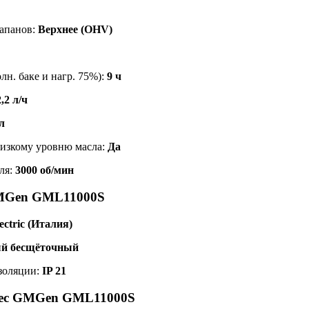
апанов:
Верхнее (OHV)
лн. баке и нагр. 75%):
9 ч
2,2 л/ч
л
низкому уровню масла:
Да
ля:
3000 об/мин
MGen GML11000S
ctric (Италия)
й бесщёточный
изоляции:
IP 21
вес GMGen GML11000S