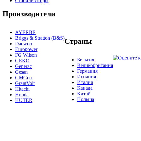
Стабилизаторы
Производители
AYERBE
Briggs & Stratton (B&S)
Страны
Daewoo
Europower
FG Wilson
Бельгия
GEKO
Великобритания
Generac
Германия
Gesan
Испания
GMGen
Италия
GrantVolt
Канада
Hitachi
Китай
Honda
Польша
HUTER