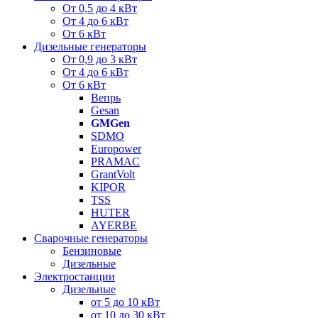
От 0,5 до 4 кВт
От 4 до 6 кВт
От 6 кВт
Дизельные генераторы
От 0,9 до 3 кВт
От 4 до 6 кВт
От 6 кВт
Вепрь
Gesan
GMGen
SDMO
Europower
PRAMAC
GrantVolt
KIPOR
TSS
HUTER
AYERBE
Сварочные генераторы
Бензиновые
Дизельные
Электростанции
Дизельные
от 5 до 10 кВт
от 10 до 30 кВт