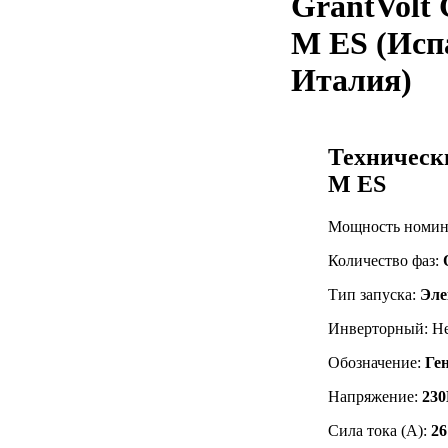
GrantVolt
M ES (Исп
Италия)
Техническ
M ES
Мощность номин
Количество фаз:
Тип запуска:
Эле
Инверторный: Н
Обозначение:
Ге
Напряжение:
230
Сила тока (А):
26