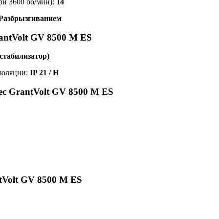
ри 3600 об/мин):
14
Разбрызгиванием
antVolt GV 8500 M ES
стабилизатор)
изоляции:
IP 21 / H
ес GrantVolt GV 8500 M ES
tVolt GV 8500 M ES