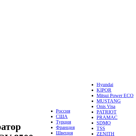
Hyundai
KIPOR
Mitsui Power ECO
MUSTANG
Onis Visa
Россия
PATRIOT
США
PRAMAC
Турция
SDMO
ратор
Франция
TSS
Швеция
ZENITH