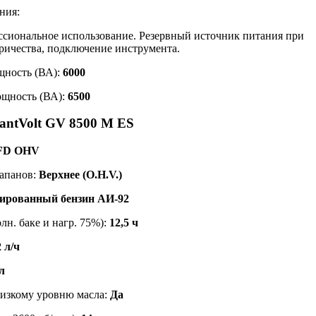
ния:
ссиональное использование. Резервный источник питания при
ричества, подключение инструмента.
щность (ВА):
6000
щность (ВА):
6500
antVolt GV 8500 M ES
0FD OHV
апанов:
Верхнее (O.H.V.)
ированный бензин АИ-92
лн. баке и нагр. 75%):
12,5 ч
2 л/ч
л
низкому уровню масла:
Да