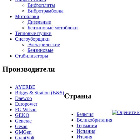
Виброплиты
Вибротрамбовка
Мотоблоки
Дизельные
Бензиновые мотоблоки
Тепловые пушки
Снегоуборщики
Электрические
Бензиновые
Стабилизаторы
Производители
AYERBE
Briggs & Stratton (B&S)
Страны
Daewoo
Europower
FG Wilson
Бельгия
GEKO
Великобритания
Generac
Германия
Gesan
Испания
GMGen
Италия
GrantVolt