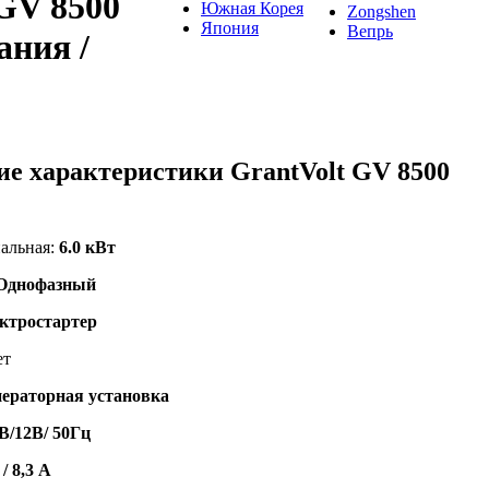
 GV 8500
Южная Корея
Zongshen
Япония
Вепрь
ания /
ие характеристики GrantVolt GV 8500
альная:
6.0 кВт
Однофазный
ктростартер
ет
нераторная установка
В/12В/ 50Гц
 / 8,3 A