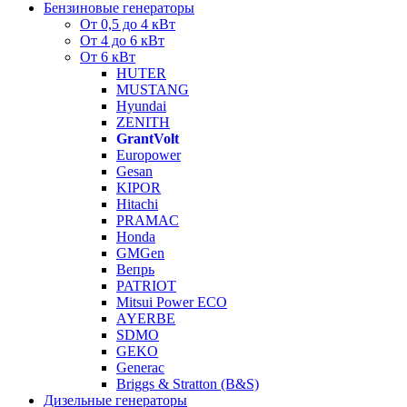
Бензиновые генераторы
От 0,5 до 4 кВт
От 4 до 6 кВт
От 6 кВт
HUTER
MUSTANG
Hyundai
ZENITH
GrantVolt
Europower
Gesan
KIPOR
Hitachi
PRAMAC
Honda
GMGen
Вепрь
PATRIOT
Mitsui Power ECO
AYERBE
SDMO
GEKO
Generac
Briggs & Stratton (B&S)
Дизельные генераторы