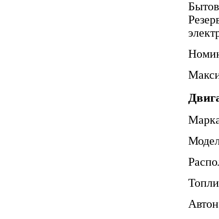
Бытов
Резер
элект
Номин
Макси
Двига
Марк
Моде
Распо
Топли
Автон