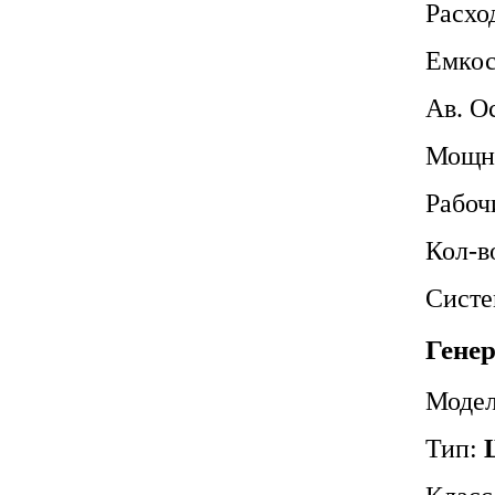
Расхо
Емкос
Ав. О
Мощно
Рабоч
Кол-в
Систе
Генер
Моде
Тип: