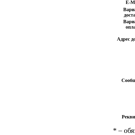
E-Ma
Вари
дост
Вари
опл
Адрес д
Сообщ
Рекви
*
– обя