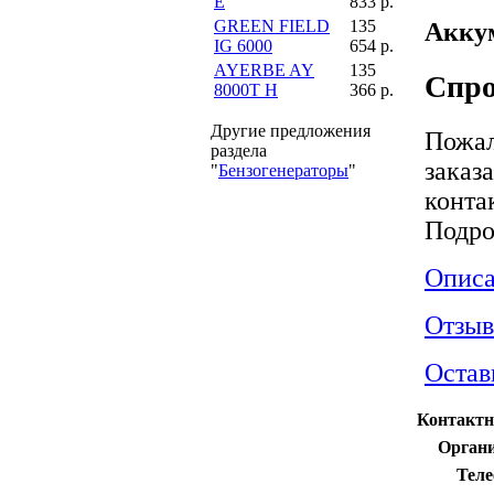
E
833 р.
GREEN FIELD
135
Аккум
IG 6000
654 р.
AYERBE AY
135
Спро
8000T H
366 р.
Другие предложения
Пожал
раздела
заказ
"
Бензогенераторы
"
конта
Подро
Описа
Отзы
Остав
Контактн
Органи
Теле