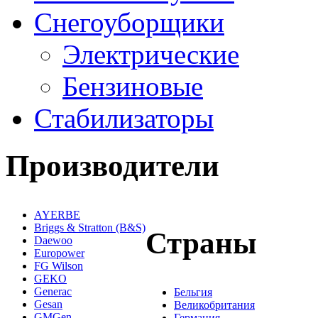
Снегоуборщики
Электрические
Бензиновые
Стабилизаторы
Производители
AYERBE
Briggs & Stratton (B&S)
Страны
Daewoo
Europower
FG Wilson
GEKO
Generac
Бельгия
Gesan
Великобритания
GMGen
Германия