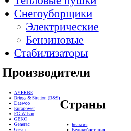
Тепловые пушки
Снегоуборщики
Электрические
Бензиновые
Стабилизаторы
Производители
AYERBE
Briggs & Stratton (B&S)
Страны
Daewoo
Europower
FG Wilson
GEKO
Generac
Бельгия
Gesan
Великобритания