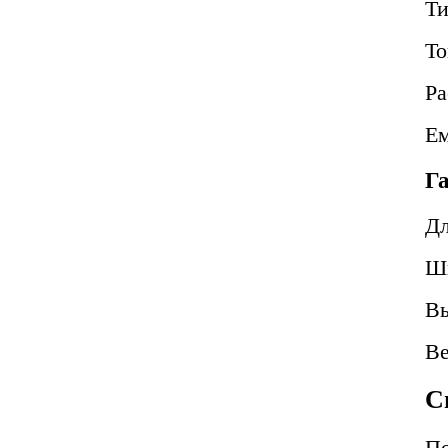
Т
То
Ра
Ем
Г
Д
Ш
В
В
С
По