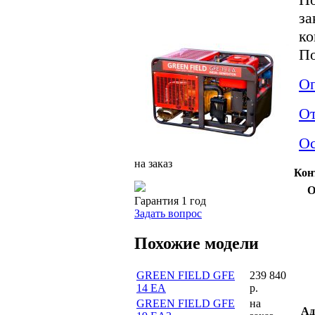
за
ко
По
Оп
О
Ос
на заказ
Кон
О
Гарантия 1 год
Задать вопрос
Похожие модели
GREEN FIELD GFE
239 840
14 EA
р.
GREEN FIELD GFE
на
Ад