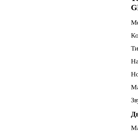
G
М
Ко
Ти
Н
Но
Ма
Зв
Д
М