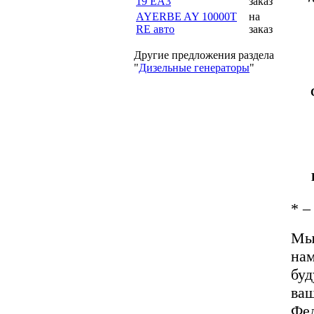
19 EA3
заказ
AYERBE AY 10000T
на
RE авто
заказ
Другие предложения раздела
"
Дизельные генераторы
"
*
– 
Мы 
на
буд
ваш
Фед