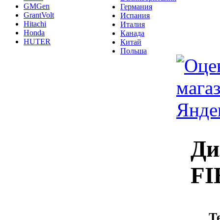
GMGen
Германия
GrantVolt
Испания
Hitachi
Италия
Honda
Канада
HUTER
Китай
Польша
Ди
FI
Т