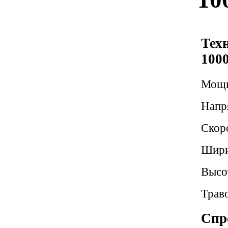
Тех
100
Мощн
Напр
Скоро
Шири
Высо
Трав
Спро