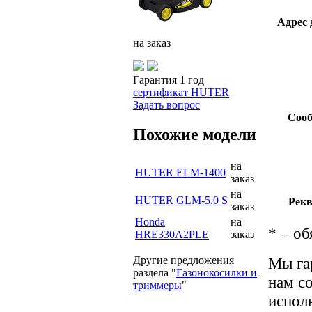
Адрес 
на заказ
Гарантия 1 год
сертификат HUTER
Задать вопрос
Сооб
Похожие модели
на
HUTER ELM-1400
заказ
на
HUTER GLM-5.0 S
Рекв
заказ
Honda
на
*
– об
HRE330A2PLE
заказ
Мы га
Другие предложения
раздела "
Газонокосилки и
нам с
триммеры
"
испол