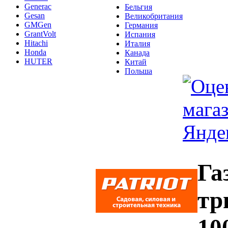
Generac
Бельгия
Gesan
Великобритания
GMGen
Германия
GrantVolt
Испания
Hitachi
Италия
Honda
Канада
HUTER
Китай
Польша
Га
тр
10