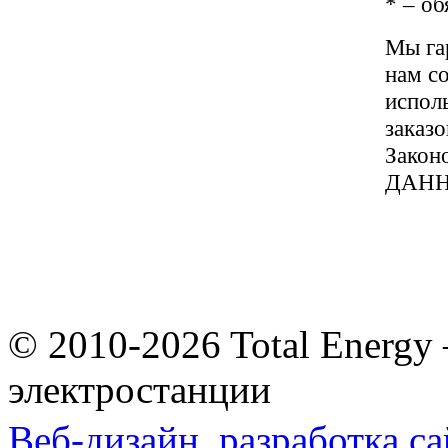
*
– об
Мы га
нам с
испол
заказ
Закон
ДАН
© 2010-2026 Total Energy
электростанции
Веб-дизайн,
разработка са