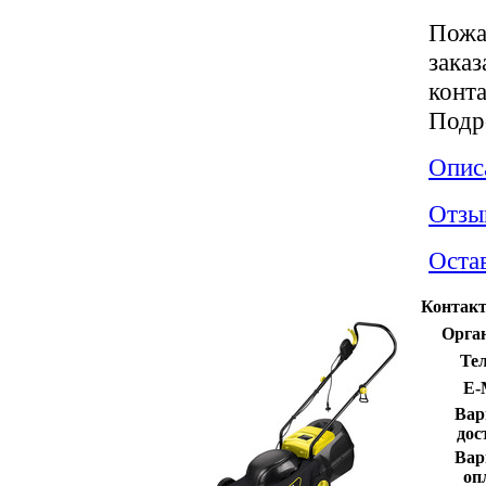
Пожа
зака
конта
Подр
Опис
Отзы
Оста
Контакт
Орга
Те
E-
Вар
дос
Вар
оп