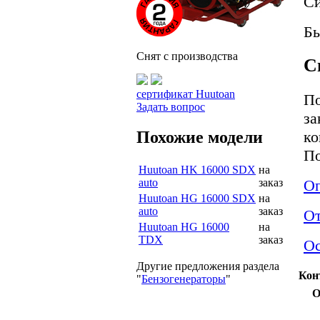
Си
Бы
Снят с производства
С
сертификат Huutoan
По
Задать вопрос
за
Похожие модели
ко
По
Huutoan HK 16000 SDX
на
auto
заказ
Оп
Huutoan HG 16000 SDX
на
auto
заказ
О
Huutoan HG 16000
на
TDX
заказ
Ос
Другие предложения раздела
Кон
"
Бензогенераторы
"
О