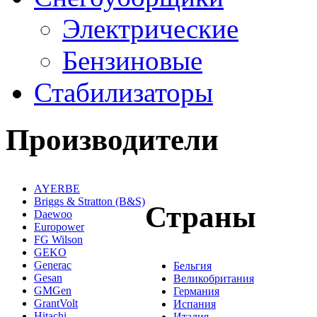
Электрические
Бензиновые
Стабилизаторы
Производители
AYERBE
Briggs & Stratton (B&S)
Страны
Daewoo
Europower
FG Wilson
GEKO
Generac
Бельгия
Gesan
Великобритания
GMGen
Германия
GrantVolt
Испания
Hitachi
Италия