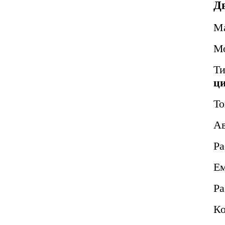
Д
М
М
Т
ц
То
Ав
Ра
Ем
Ра
Ко