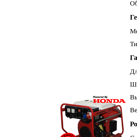
Об
Г
М
Т
Г
Д
Ш
В
В
Р