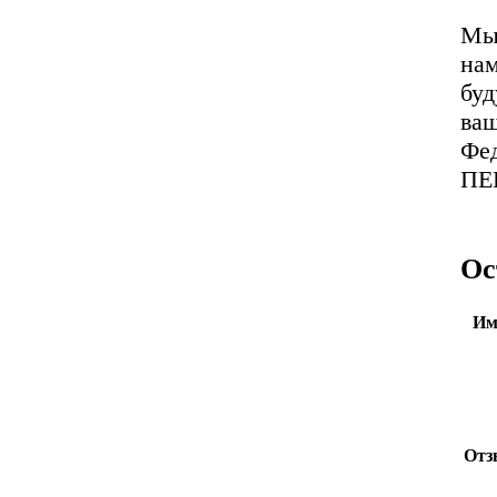
Мы 
нам
буд
ваш
Фед
ПЕ
Ос
Им
Отз