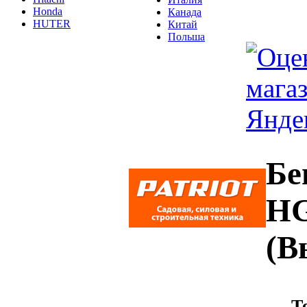
Honda
Канада
HUTER
Китай
Польша
Бе
HG
(В
Т