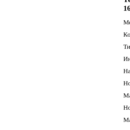
1
М
Ко
Ти
Ин
Н
Но
Ма
Но
Ма