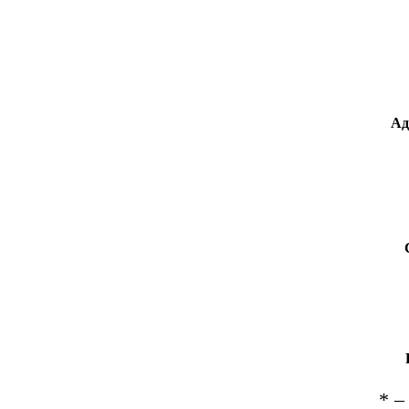
Ад
*
– 