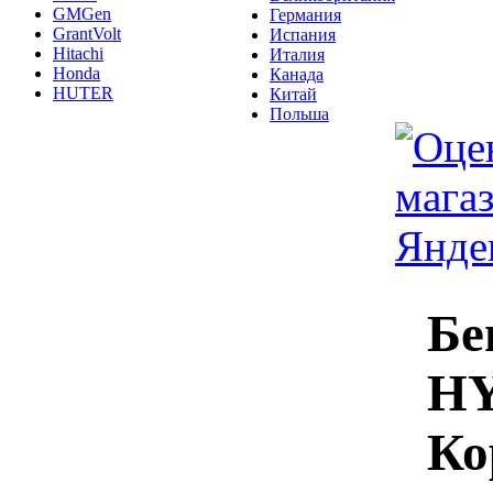
GMGen
Германия
GrantVolt
Испания
Hitachi
Италия
Honda
Канада
HUTER
Китай
Польша
Бе
HY
Ко