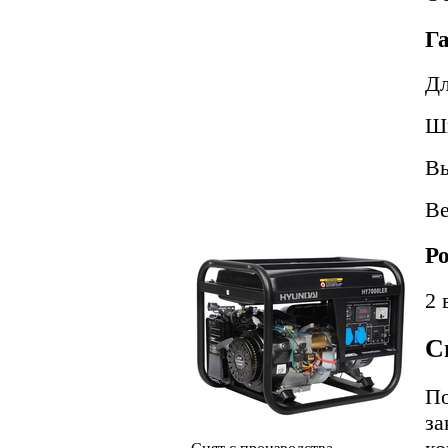
Г
Д
Ш
В
В
Р
2 
С
По
за