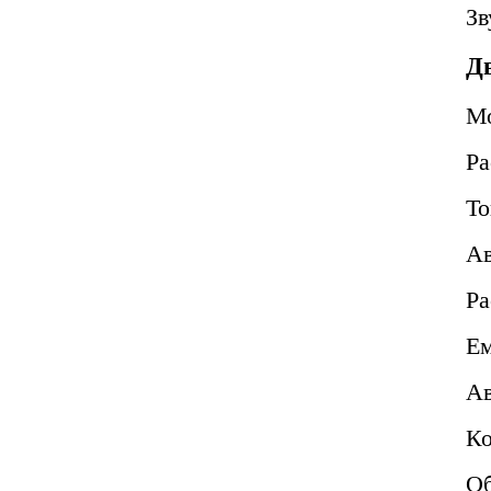
Зв
Д
М
Ра
То
Ав
Ра
Ем
Ав
Ко
Об