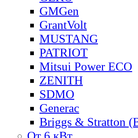
GMGen
GrantVolt
MUSTANG
PATRIOT
Mitsui Power ECO
ZENITH
SDMO
Generac
Briggs & Stratton 
От 6 кВт