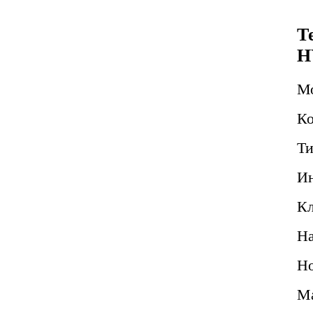
Т
H
М
Ко
Ти
Ин
Кл
Н
Но
Ма