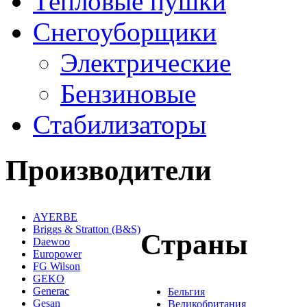
Тепловые пушки
Снегоуборщики
Электрические
Бензиновые
Стабилизаторы
Производители
AYERBE
Briggs & Stratton (B&S)
Страны
Daewoo
Europower
FG Wilson
GEKO
Generac
Бельгия
Gesan
Великобритания