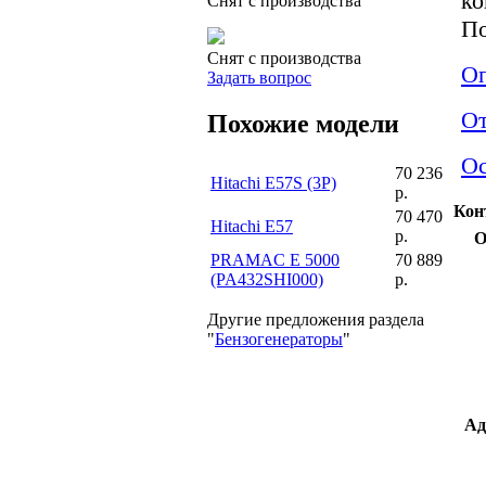
ко
Снят с производства
По
Снят с производства
Оп
Задать вопрос
О
Похожие модели
Ос
70 236
Hitachi E57S (3P)
р.
Кон
70 470
Hitachi E57
р.
О
PRAMAC E 5000
70 889
(PA432SHI000)
р.
Другие предложения раздела
"
Бензогенераторы
"
Ад