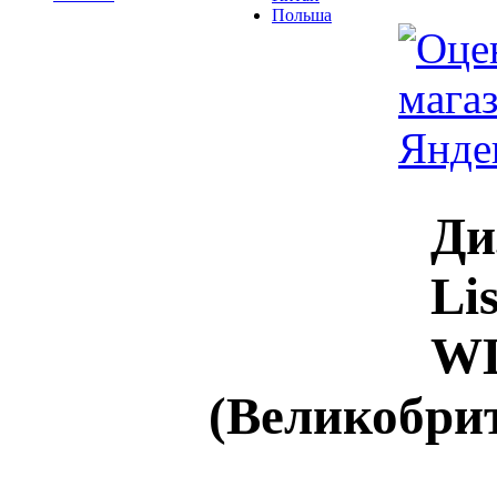
Польша
Ди
Li
WL
(Великобри