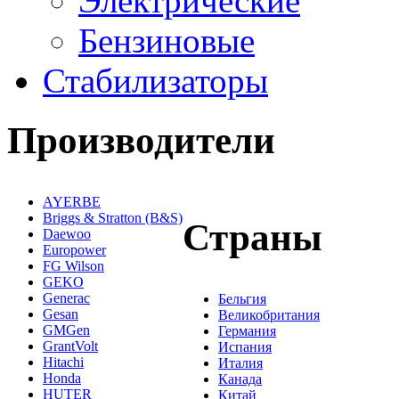
Электрические
Бензиновые
Стабилизаторы
Производители
AYERBE
Briggs & Stratton (B&S)
Страны
Daewoo
Europower
FG Wilson
GEKO
Generac
Бельгия
Gesan
Великобритания
GMGen
Германия
GrantVolt
Испания
Hitachi
Италия
Honda
Канада
HUTER
Китай