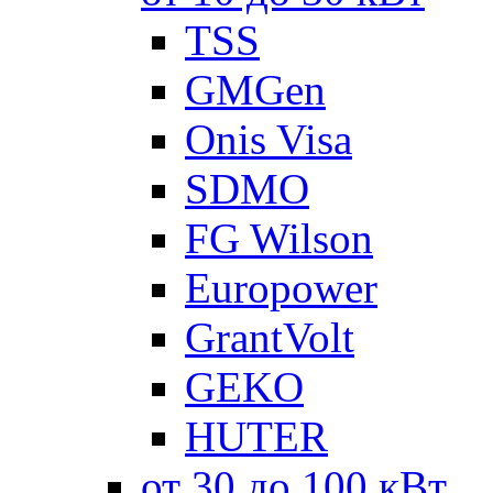
TSS
GMGen
Onis Visa
SDMO
FG Wilson
Europower
GrantVolt
GEKO
HUTER
от 30 до 100 кВт