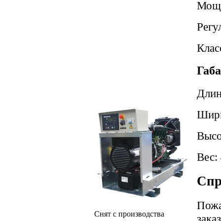
Мощ
Регу
Клас
Габа
Длин
Шир
Высо
Вес:
Спр
Пожа
Снят с производства
зака