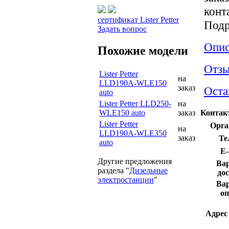
конт
сертификат Lister Petter
Подр
Задать вопрос
Опис
Похожие модели
Отз
Lister Petter
на
LLD190A-WLE150
заказ
Оста
auto
Lister Petter LLD250-
на
WLE150 auto
заказ
Контак
Lister Petter
Орга
на
LLD190A-WLE350
заказ
Те
auto
E-
Другие предложения
Ва
раздела "
Дизельные
до
электростанции
"
Ва
оп
Адрес