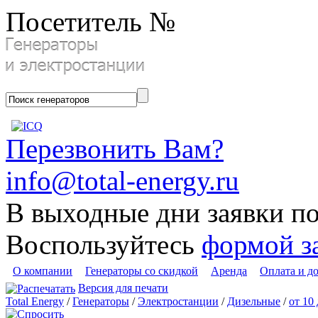
Посетитель №
Перезвонить Вам?
info@total-energy.ru
В выходные дни заявки п
Воспользуйтесь
формой з
О компании
Генераторы со скидкой
Аренда
Оплата и д
Версия для печати
Total Energy
/
Генераторы
/
Электростанции
/
Дизельные
/
от 10