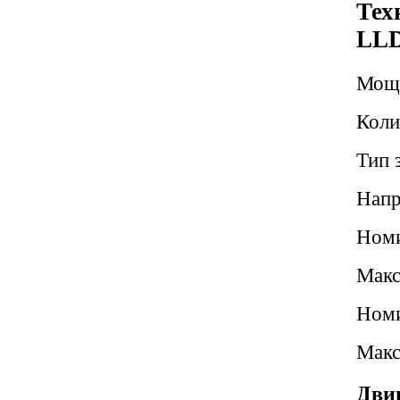
Тех
LLD
Мощн
Коли
Тип 
Напр
Номи
Макс
Номи
Макс
Двиг