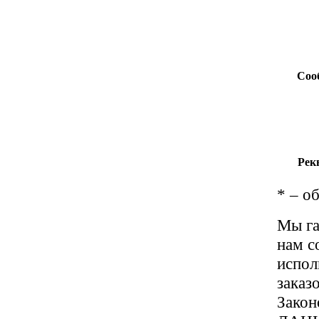
Соо
Рек
*
– об
Мы га
нам со
испол
заказ
Зако