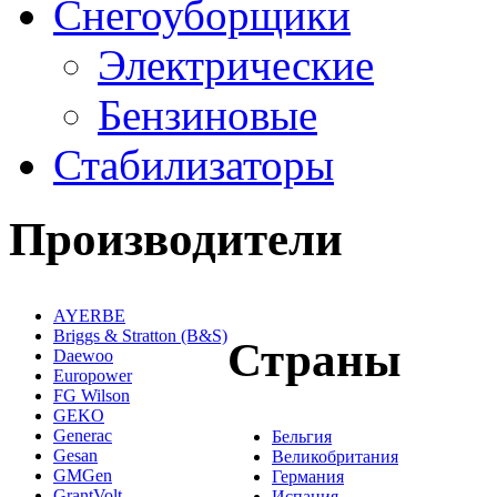
Снегоуборщики
Электрические
Бензиновые
Стабилизаторы
Производители
AYERBE
Briggs & Stratton (B&S)
Страны
Daewoo
Europower
FG Wilson
GEKO
Generac
Бельгия
Gesan
Великобритания
GMGen
Германия
GrantVolt
Испания