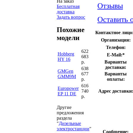
На заказ
Отзывы
Бесплатная
доставка
Задать вопрос
Оставить 
Похожие
Контактное лицо
модели
Организация:
Телефон:
622
Hobberg
E-Mail:
*
683
HY 16
р.
Варианты
доставки:
638
GMGen
677
Варианты
GMM9M
р.
оплаты:
616
Europower
740
Адрес доставки
EP 11 DE
р.
Другие
предложения
раздела
"
Дизельные
электростанции
"
Сообщение: