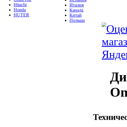
Hitachi
Италия
Honda
Канада
HUTER
Китай
Польша
Ди
On
Техничес