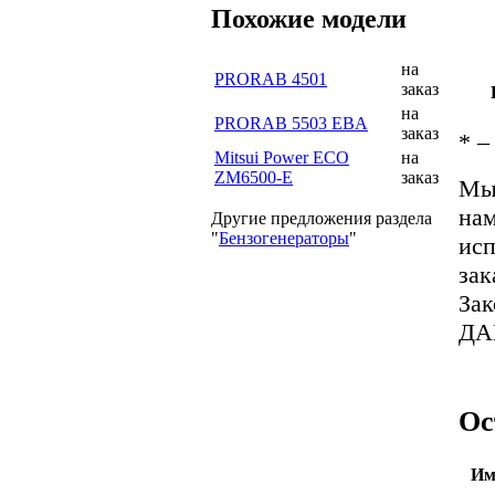
Похожие модели
на
PRORAB 4501
заказ
на
PRORAB 5503 EBA
заказ
*
– 
Mitsui Power ECO
на
ZM6500-E
заказ
Мы 
нам
Другие предложения раздела
"
Бензогенераторы
"
исп
зак
За
ДА
Ос
Им