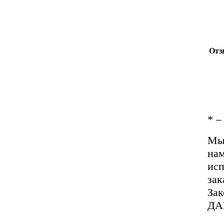
Отз
*
– 
Мы 
нам
исп
зак
За
ДА