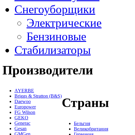
Снегоуборщики
Электрические
Бензиновые
Стабилизаторы
Производители
AYERBE
Briggs & Stratton (B&S)
Страны
Daewoo
Europower
FG Wilson
GEKO
Generac
Бельгия
Gesan
Великобритания
GMGen
Германия