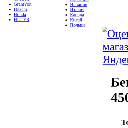
GrantVolt
Испания
Hitachi
Италия
Honda
Канада
HUTER
Китай
Польша
Бе
45
Т