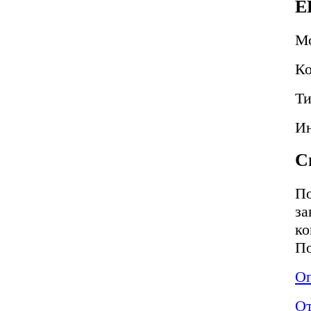
E
М
Ко
Ти
Ин
С
По
за
ко
По
Оп
О