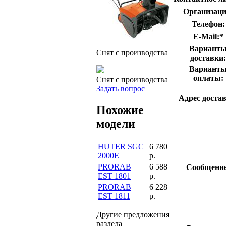
Организаци
Телефон:
E-Mail:
*
Вариант
Снят с производства
доставки:
Вариант
оплаты:
Снят с производства
Задать вопрос
Адрес достав
Похожие
модели
HUTER SGC
6 780
2000E
р.
PRORAB
6 588
Сообщение
EST 1801
р.
PRORAB
6 228
EST 1811
р.
Другие предложения
раздела