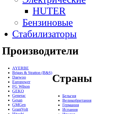
HUTER
Бензиновые
Стабилизаторы
Производители
AYERBE
Briggs & Stratton (B&S)
Страны
Daewoo
Europower
FG Wilson
GEKO
Generac
Бельгия
Gesan
Великобритания
GMGen
Германия
GrantVolt
Испания
Hitachi