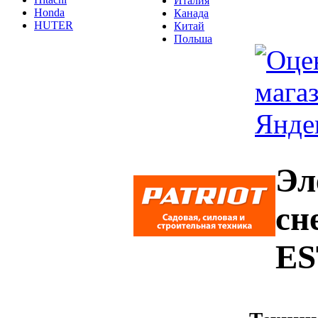
Италия
Honda
Канада
HUTER
Китай
Польша
Эл
сн
ES