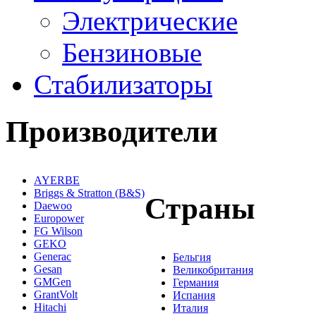
Электрические
Бензиновые
Стабилизаторы
Производители
AYERBE
Briggs & Stratton (B&S)
Страны
Daewoo
Europower
FG Wilson
GEKO
Generac
Бельгия
Gesan
Великобритания
GMGen
Германия
GrantVolt
Испания
Hitachi
Италия