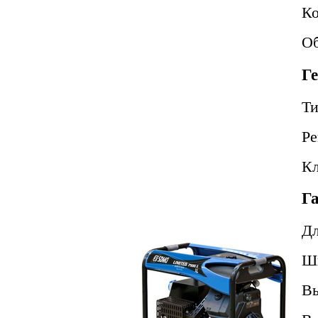
Ко
Об
Ге
Т
Ре
Кл
Га
Д
Ш
В