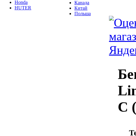
Honda
Канада
HUTER
Китай
Польша
Бе
Li
C 
Т