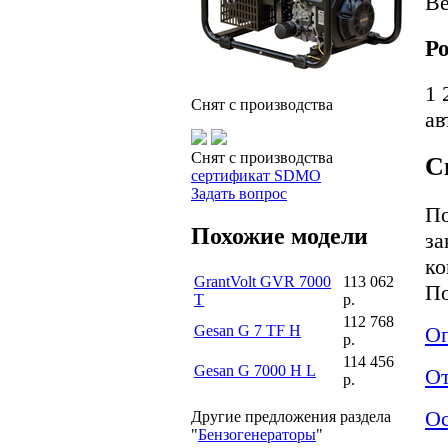
В
Ро
1 
Снят с производства
ав
Снят с производства
С
сертификат SDMO
Задать вопрос
По
Похожие модели
за
ко
GrantVolt GVR 7000
113 062
По
T
р.
112 768
Gesan G 7 TF H
Оп
р.
114 456
Gesan G 7000 H L
О
р.
Ос
Другие предложения раздела
"
Бензогенераторы
"