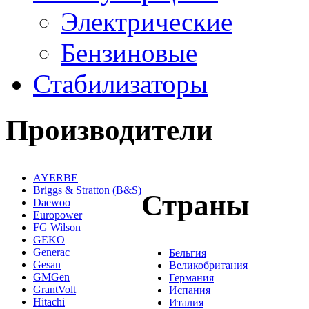
Электрические
Бензиновые
Стабилизаторы
Производители
AYERBE
Briggs & Stratton (B&S)
Страны
Daewoo
Europower
FG Wilson
GEKO
Generac
Бельгия
Gesan
Великобритания
GMGen
Германия
GrantVolt
Испания
Hitachi
Италия