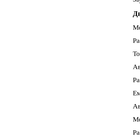
Дв
М
Ра
То
Ав
Ра
Ем
Ав
Мо
Ра