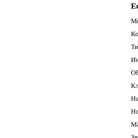
E
М
Ко
Ти
Ин
Об
Кл
Н
Но
Ма
Зв