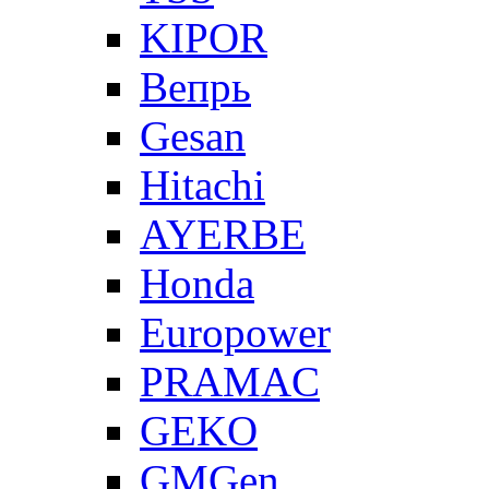
KIPOR
Вепрь
Gesan
Hitachi
AYERBE
Honda
Europower
PRAMAC
GEKO
GMGen