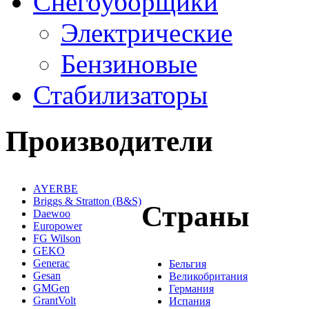
Снегоуборщики
Электрические
Бензиновые
Стабилизаторы
Производители
AYERBE
Briggs & Stratton (B&S)
Страны
Daewoo
Europower
FG Wilson
GEKO
Generac
Бельгия
Gesan
Великобритания
GMGen
Германия
GrantVolt
Испания