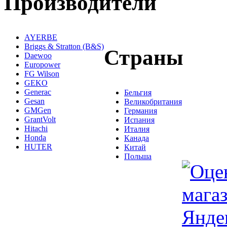
Производители
AYERBE
Briggs & Stratton (B&S)
Страны
Daewoo
Europower
FG Wilson
GEKO
Generac
Бельгия
Gesan
Великобритания
GMGen
Германия
GrantVolt
Испания
Hitachi
Италия
Honda
Канада
HUTER
Китай
Польша