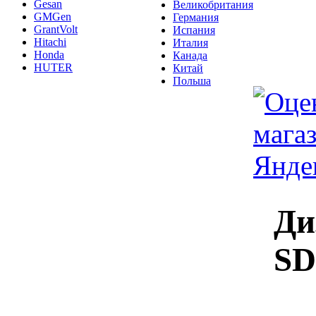
Gesan
Великобритания
GMGen
Германия
GrantVolt
Испания
Hitachi
Италия
Honda
Канада
HUTER
Китай
Польша
Ди
SD