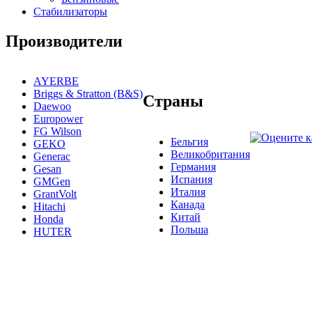
Стабилизаторы
Производители
AYERBE
Briggs & Stratton (B&S)
Страны
Daewoo
Europower
FG Wilson
Бельгия
GEKO
Великобритания
Generac
Германия
Gesan
Испания
GMGen
Италия
GrantVolt
Канада
Hitachi
Китай
Honda
Польша
HUTER