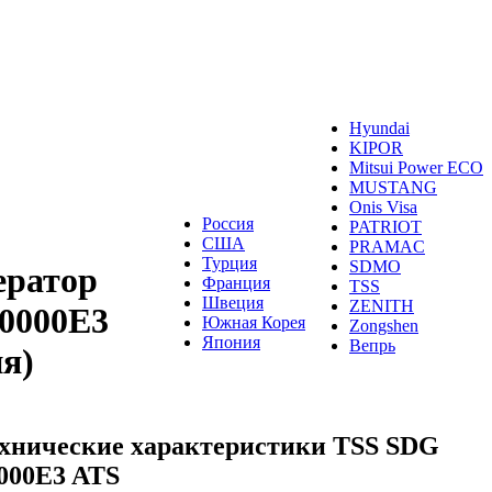
Hyundai
KIPOR
Mitsui Power ECO
MUSTANG
Onis Visa
Россия
PATRIOT
США
PRAMAC
Турция
SDMO
ератор
Франция
TSS
Швеция
ZENITH
0000E3
Южная Корея
Zongshen
Япония
Вепрь
я)
хнические характеристики TSS SDG
000E3 ATS