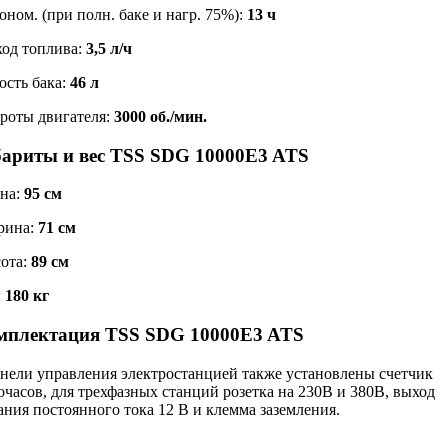
оном. (при полн. баке и нагр. 75%):
13 ч
ход топлива:
3,5 л/ч
ость бака:
46 л
роты двигателя:
3000 об./мин.
бариты и вес TSS SDG 10000E3 ATS
на:
95 см
рина:
71 см
ота:
89 см
:
180 кг
мплектация TSS SDG 10000E3 ATS
анели управления электростанцией также установлены счетчик
очасов, для трехфазных станций розетка на 230В и 380В, выход
ания постоянного тока 12 В и клемма заземления.