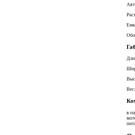
Авт
Рас
Емк
Обо
Га
Дли
Ши
Выс
Вес
Ко
в п
мот
пит