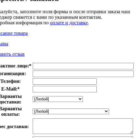
алуйста, заполните поля формы и после отправки заказа наш
еджер свяжется с вами по указанным контактам.
робная информация по
оплате и доставке
.
сание товара
ывы
авить отзыв
актное лицо:
*
рганизация:
Телефон:
E-Mail:
*
Варианты
доставки:
Варианты
оплаты:
ес доставки: