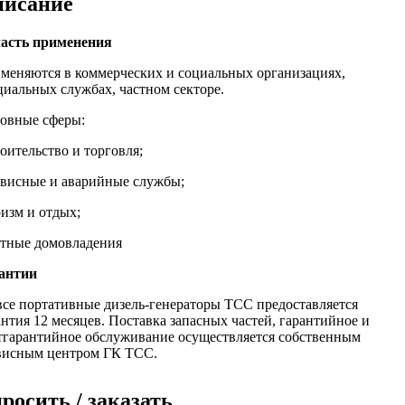
исание
асть применения
меняются в коммерческих и социальных организациях,
циальных службах, частном секторе.
овные сферы:
роительство и торговля;
рвисные и аварийные службы;
ризм и отдых;
стные домовладения
антии
все портативные дизель-генераторы ТСС предоставляется
антия 12 месяцев. Поставка запасных частей, гарантийное и
тгарантийное обслуживание осуществляется собственным
висным центром ГК ТСС.
росить / заказать