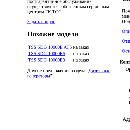
постгарантийное обслуживание
осуществляется собственным сервисным
Пож
центром ГК ТСС.
мен
Под
Задать вопрос
Опи
Похожие модели
Отз
TSS SDG 10000E ATS
на заказ
Ост
TSS SDG 10000ES
на заказ
TSS SDG 10000E3
на заказ
Конт
О
Другие предложения раздела "
Дизельные
генераторы
"
Адр