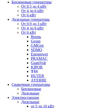
Бензиновые генераторы
От 0,5 до 4 кВт
От 4 до 6 кВт
От 6 кВт
Дизельные генераторы
От 0,9 до 3 кВт
От 4 до 6 кВт
От 6 кВт
Вепрь
Gesan
GMGen
SDMO
Europower
PRAMAC
GrantVolt
KIPOR
TSS
HUTER
AYERBE
Сварочные генераторы
Бензиновые
Дизельные
Электростанции
Дизельные
от 5 до 10 кВт