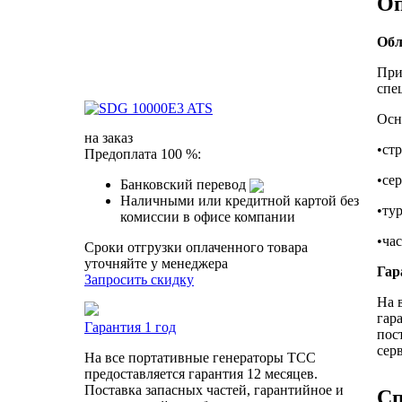
Оп
Обл
При
спе
Осн
на заказ
•ст
Предоплата 100 %:
•се
Банковский перевод
Наличными или кредитной картой без
•ту
комиссии в офисе компании
•ча
Сроки отгрузки оплаченного товара
уточняйте у менеджера
Гар
Запросить скидку
На 
гар
Гарантия 1 год
пос
сер
На все портативные генераторы ТСС
предоставляется гарантия 12 месяцев.
Поставка запасных частей, гарантийное и
Сп