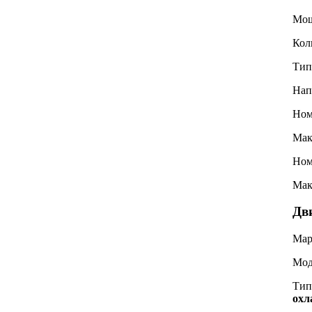
Мощ
Кол
Тип
Нап
Ном
Мак
Ном
Мак
Дв
Мар
Мод
Тип
охл