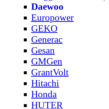
Daewoo
Europower
GEKO
Generac
Gesan
GMGen
GrantVolt
Hitachi
Honda
HUTER