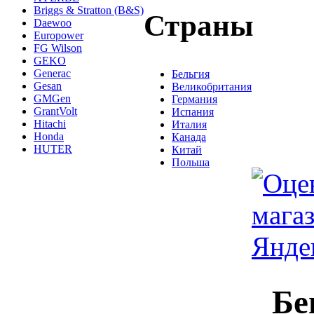
Briggs & Stratton (B&S)
Страны
Daewoo
Europower
FG Wilson
GEKO
Generac
Бельгия
Gesan
Великобритания
GMGen
Германия
GrantVolt
Испания
Hitachi
Италия
Honda
Канада
HUTER
Китай
Польша
Бе