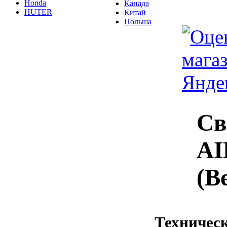
Honda
Канада
HUTER
Китай
Польша
Св
AI
(В
Техничес