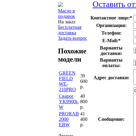
Оставить от
Масло в
подарок
Контактное лицо:
*
На заказ
Организация:
Бесплатная
доставка
Телефон:
Задать вопрос
E-Mail:
*
Варианты
Похожие
доставки:
модели
Варианты
оплаты:
GREEN
39
Адрес доставки:
FIELD
600
WE-
р.
210PRO
Сварог
40
YK9900i-
800
W
р.
PRORAB
41
2000
400
Сообщение:
EBW
р.
Другие