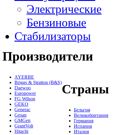
Электрические
Бензиновые
Стабилизаторы
Производители
AYERBE
Briggs & Stratton (B&S)
Страны
Daewoo
Europower
FG Wilson
GEKO
Generac
Бельгия
Gesan
Великобритания
GMGen
Германия
GrantVolt
Испания
Hitachi
Италия