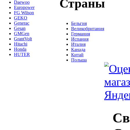
Страны
Daewoo
Europower
FG Wilson
GEKO
Generac
Бельгия
Gesan
Великобритания
GMGen
Германия
GrantVolt
Испания
Hitachi
Италия
Honda
Канада
HUTER
Китай
Польша
Св