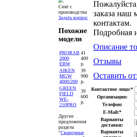
Пожалуйста,
Снят с
заказа наш 
производства
Задать вопрос
контактам.
Похожие
Подробная 
модели
Описание т
PRORAB
41
2000
400
Отзывы
EBW
р.
AIKEN
39
Оставить от
MGW
990
4000/200
р.
GREEN
Контактное лицо:
*
39
FIELD
600
Организация:
WE-
р.
Телефон:
210PRO
E-Mail:
*
Другие
Варианты
предложения
доставки:
раздела
Варианты
"
Сварочные