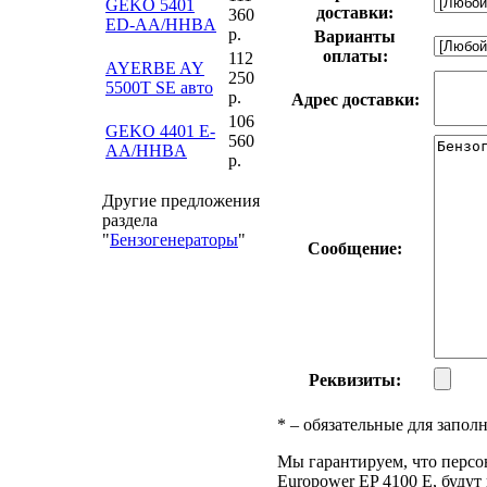
GEKO 5401
доставки:
360
ED-AA/HHBA
р.
Варианты
оплаты:
112
AYERBE AY
250
5500T SE авто
р.
Адрес доставки:
106
GEKO 4401 E-
560
AA/HHBA
р.
Другие предложения
раздела
"
Бензогенераторы
"
Сообщение:
Реквизиты:
*
– обязательные для запол
Мы гарантируем, что персо
Europower EP 4100 E, буду