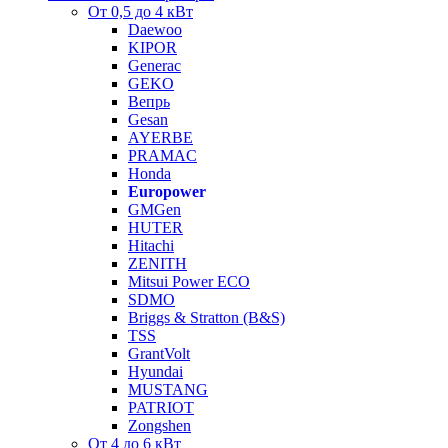
От 0,5 до 4 кВт
Daewoo
KIPOR
Generac
GEKO
Вепрь
Gesan
AYERBE
PRAMAC
Honda
Europower
GMGen
HUTER
Hitachi
ZENITH
Mitsui Power ECO
SDMO
Briggs & Stratton (B&S)
TSS
GrantVolt
Hyundai
MUSTANG
PATRIOT
Zongshen
От 4 до 6 кВт