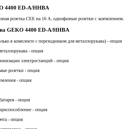
O 4400 ED-A/HHBA
ная розетка СЕЕ на 16 А, однофазные розетки с заземлением.
ства GEKO 4400 ED-A/HHBA
лько в комплекте с переходником для металлорукава) - опция
еталлорукава - опция
ронизации электростанций - опция
ые розетки - опция
емления - опция
атарея - опция
приспособление - опция
чта - опция