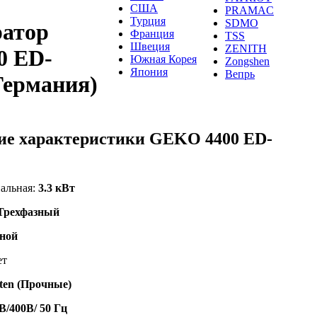
США
PRAMAC
Турция
SDMO
ратор
Франция
TSS
Швеция
ZENITH
0 ED-
Южная Корея
Zongshen
Япония
Вепрь
ермания)
ие характеристики GEKO 4400 ED-
альная:
3.3 кВт
Трехфазный
ной
ет
ten (Прочные)
В/400В/ 50 Гц