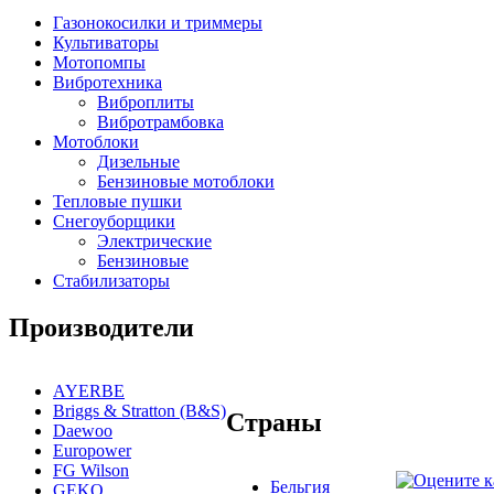
Газонокосилки и триммеры
Культиваторы
Мотопомпы
Вибротехника
Виброплиты
Вибротрамбовка
Мотоблоки
Дизельные
Бензиновые мотоблоки
Тепловые пушки
Снегоуборщики
Электрические
Бензиновые
Стабилизаторы
Производители
AYERBE
Briggs & Stratton (B&S)
Страны
Daewoo
Europower
FG Wilson
Бельгия
GEKO