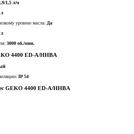
2,9/1,5 л/ч
 л
низкому уровню масла:
Да
 л
ля:
3000 об./мин.
EKO 4400 ED-A/HHBA
ый
изоляции:
IP 54
вес GEKO 4400 ED-A/HHBA