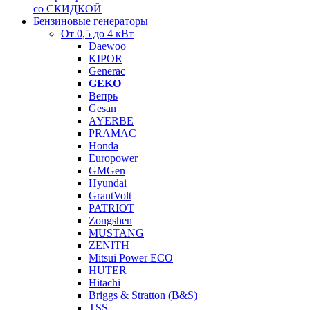
со СКИДКОЙ
Бензиновые генераторы
От 0,5 до 4 кВт
Daewoo
KIPOR
Generac
GEKO
Вепрь
Gesan
AYERBE
PRAMAC
Honda
Europower
GMGen
Hyundai
GrantVolt
PATRIOT
Zongshen
MUSTANG
ZENITH
Mitsui Power ECO
HUTER
Hitachi
Briggs & Stratton (B&S)
TSS