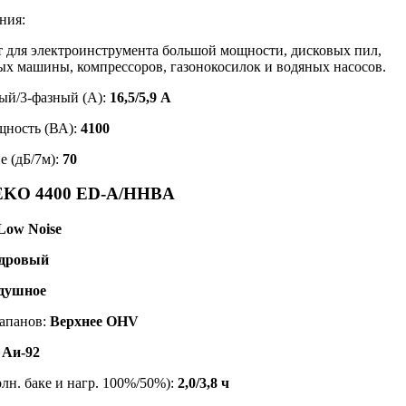
ния:
 для электроинструмента большой мощности, дисковых пил,
х машины, компрессоров, газонокосилок и водяных насосов.
ный/3-фазный (А):
16,5/5,9 А
щность (ВА):
4100
е (дБ/7м):
70
EKO 4400 ED-A/HHBA
Low Noise
дровый
душное
апанов:
Верхнее OHV
 Аи-92
лн. баке и нагр. 100%/50%):
2,0/3,8 ч