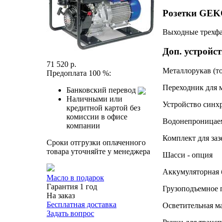
Розетки GEK
Выходные трехфаз
Доп. устрой
71 520 р.
Металлорукав (то
Предоплата 100 %:
Переходник для м
Банковский перевод
Наличными или
Устройство синх
кредитной картой без
комиссии в офисе
Водонепроницаем
компании
Комплект для заз
Сроки отгрузки оплаченного
товара уточняйте у менеджера
Шасси - опция
Аккумуляторная б
Масло в подарок
Гарантия 1 год
Грузоподъемное 
На заказ
Бесплатная доставка
Осветительная ма
Задать вопрос