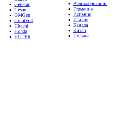
Великобритания
Generac
Германия
Gesan
Испания
GMGen
Италия
GrantVolt
Канада
Hitachi
Китай
Honda
Польша
HUTER