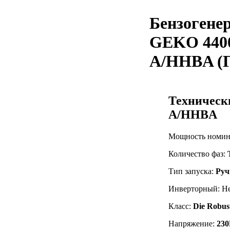
Бензогене
GEKO 440
A/HHBA (Г
Техническ
A/HHBA
Мощность номин
Количество фаз:
Тип запуска:
Руч
Инверторный: Н
Класс:
Die Robus
Напряжение:
230