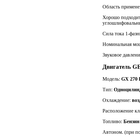
Область примене
Хорошо подходит
углошлифовальны
Сила тока 1-фаз
Номинальная мо
Звуковое давлени
Двигатель G
Модель:
GX 270 
Тип:
Одноцилин
Охлаждение:
воз
Расположение кл
Топливо:
Бензин
Автоном. (при по