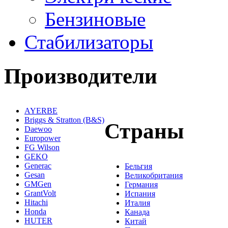
Бензиновые
Стабилизаторы
Производители
AYERBE
Briggs & Stratton (B&S)
Страны
Daewoo
Europower
FG Wilson
GEKO
Generac
Бельгия
Gesan
Великобритания
GMGen
Германия
GrantVolt
Испания
Hitachi
Италия
Honda
Канада
HUTER
Китай