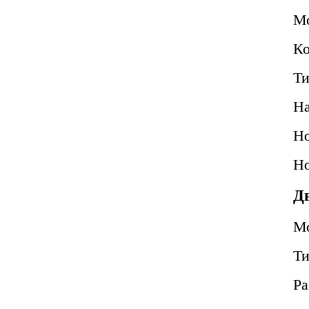
М
Ко
Ти
Н
Но
Но
Д
М
Т
Ра