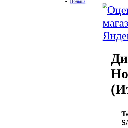
Польша
Ди
Ho
(И
Т
S