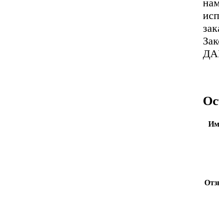
нам
исп
зак
За
ДА
Ос
Им
Отз