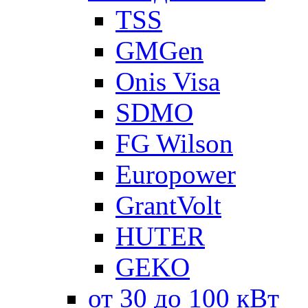
TSS
GMGen
Onis Visa
SDMO
FG Wilson
Europower
GrantVolt
HUTER
GEKO
от 30 до 100 кВт