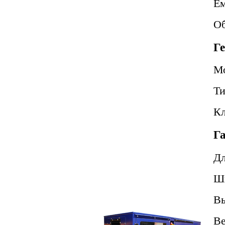
Ем
Об
Г
М
Т
Кл
Г
Д
Ш
В
В