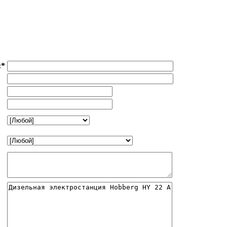
:
*
: