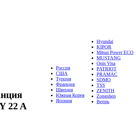
Hyundai
KIPOR
Mitsui Power ECO
MUSTANG
Onis Visa
Россия
PATRIOT
США
PRAMAC
Турция
SDMO
Франция
TSS
Швеция
ZENITH
анция
Южная Корея
Zongshen
Япония
Вепрь
Y 22 A