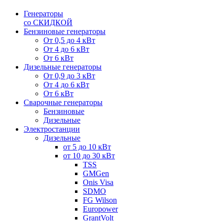
Генераторы
со СКИДКОЙ
Бензиновые генераторы
От 0,5 до 4 кВт
От 4 до 6 кВт
От 6 кВт
Дизельные генераторы
От 0,9 до 3 кВт
От 4 до 6 кВт
От 6 кВт
Сварочные генераторы
Бензиновые
Дизельные
Электростанции
Дизельные
от 5 до 10 кВт
от 10 до 30 кВт
TSS
GMGen
Onis Visa
SDMO
FG Wilson
Europower
GrantVolt