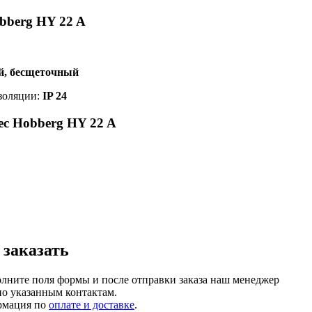
bberg HY 22 A
й, бесщеточный
изоляции:
IP 24
ес Hobberg HY 22 A
 заказать
олните поля формы и после отправки заказа наш менеджер
по указанным контактам.
рмация по
оплате и доставке
.