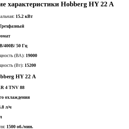
ие характеристики Hobberg HY 22 A
альная:
15.2 кВт
Трехфазный
омат
В/400В/ 50 Гц
щность (ВА):
19000
ность (Вт):
15200
bberg HY 22 A
 4 TNV 88
го охлаждения
4.8 л/ч
л
ля:
1500 об./мин.