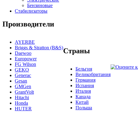
Бензиновые
Стабилизаторы
Производители
AYERBE
Briggs & Stratton (B&S)
Страны
Daewoo
Europower
FG Wilson
Бельгия
GEKO
Великобритания
Generac
Германия
Gesan
Испания
GMGen
Италия
GrantVolt
Канада
Hitachi
Китай
Honda
Польша
HUTER