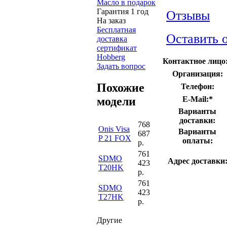
Масло в подарок
Гарантия 1 год
Отзывы
На заказ
Бесплатная
Оставить 
доставка
сертификат
Hobberg
Контактное лицо
Задать вопрос
Организация:
Похожие
Телефон:
E-Mail:
*
модели
Варианты
доставки:
768
Onis Visa
Варианты
687
P 21 FOX
оплаты:
р.
761
SDMO
Адрес доставки
423
T20HK
р.
761
SDMO
423
T27HK
р.
Другие