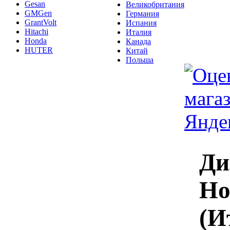
Gesan
Великобритания
GMGen
Германия
GrantVolt
Испания
Hitachi
Италия
Honda
Канада
HUTER
Китай
Польша
Ди
Ho
(И