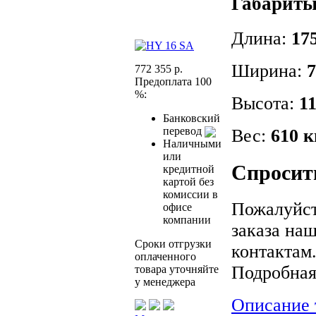
Габариты
Длина:
17
Ширина:
7
772 355 р.
Предоплата 100
%:
Высота:
1
Банковский
перевод
Вес:
610 к
Наличными
или
Спросить
кредитной
картой без
комиссии в
Пожалуйст
офисе
компании
заказа на
Сроки отгрузки
контактам
оплаченного
Подробна
товара уточняйте
у менеджера
Описание 