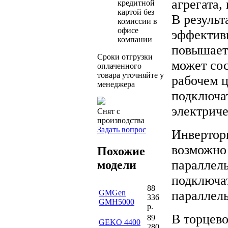
агрегата,
кредитной
картой без
В результ
комиссии в
офисе
эффективн
компании
повышает
Сроки отгрузки
может сос
оплаченного
товара уточняйте у
рабочем ц
менеджера
подключат
электрич
Снят с
производства
Задать вопрос
Инвертор
возможно
Похожие
параллел
модели
подключат
88
GMGen
параллель
336
GMH5000
р.
В торцево
89
GEKO 4400
280