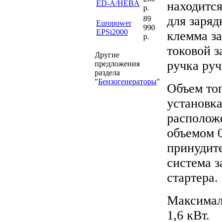
ED-A/HEBA
находится
р.
для заряд
89
Europower
990
EPSi2000
клемма за
р.
токовой 
Другие
ручка руч
предложения
раздела
"
Бензогенераторы
"
Объем топ
установк
располож
объемом 0
принудите
система з
стартера.
Максимал
1,6 кВт.