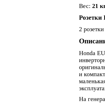
Вес:
21 к
Розетки
2 розетки
Описан
Honda EU
инверторн
оригинал
и компакт
маленька
эксплуат
На генера