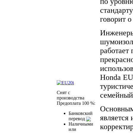
по уровню
стандарт
говорит о
Инженеры
шумоизол
работает 
прекрасн
использов
Honda EU 
туристиче
Снят с
семейный
производства
Предоплата 100 %:
Основным
Банковский
является 
перевод
Наличными
корректир
или