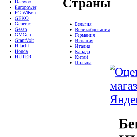
Страны
Daewoo
Europower
FG Wilson
GEKO
Generac
Бельгия
Gesan
Великобритания
GMGen
Германия
GrantVolt
Испания
Hitachi
Италия
Honda
Канада
HUTER
Китай
Польша
Бе