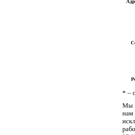
Адр
С
Р
*
– 
Мы 
нам 
иск
рабо