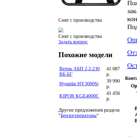
Пож
зак
кон
Снят с производства
По
Снят с производства
Оп
Задать вопрос
От
Похожие модели
Ост
Вепрь АБП 2,2-230
41 087
ВБ-БГ
р.
Конт
39 990
Hyundai HY3000Si
Ор
р.
41 456
KIPOR KGE4000С
р.
Другие предложения раздела
"
Бензогенераторы
"