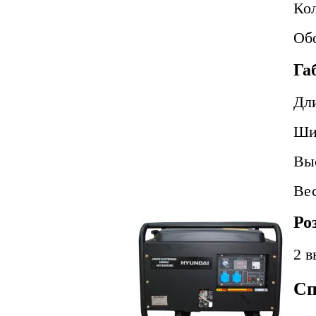
Кол
Об
Га
Дл
Ши
Вы
Ве
Ро
2 в
Сп