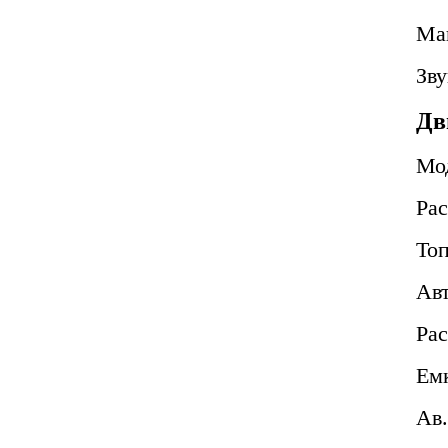
Ма
Зву
Дв
Мо
Ра
То
Авт
Рас
Ем
Ав.