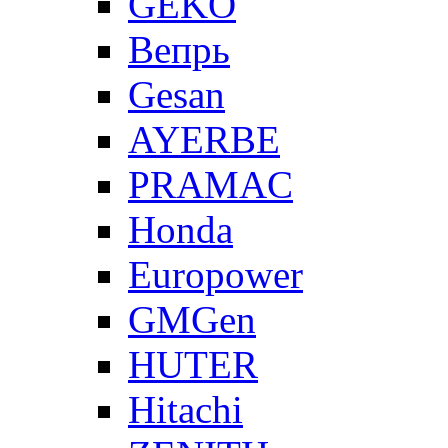
GEKO
Вепрь
Gesan
AYERBE
PRAMAC
Honda
Europower
GMGen
HUTER
Hitachi