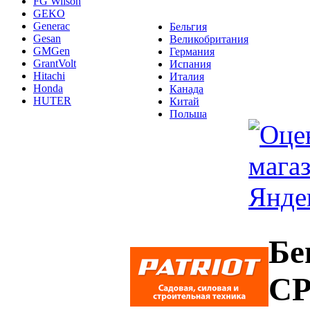
FG Wilson
GEKO
Generac
Бельгия
Gesan
Великобритания
GMGen
Германия
GrantVolt
Испания
Hitachi
Италия
Honda
Канада
HUTER
Китай
Польша
Бе
CP