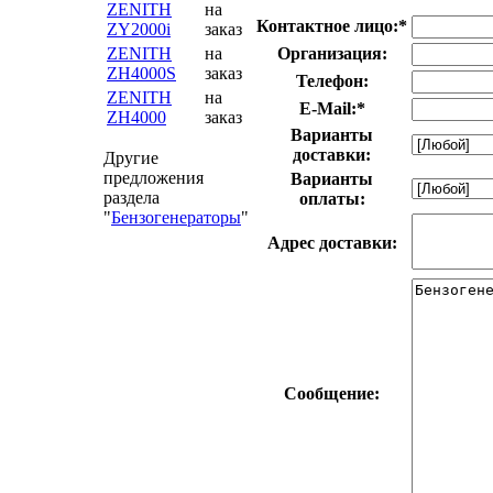
ZENITH
на
Контактное лицо:
*
ZY2000i
заказ
ZENITH
на
Организация:
ZH4000S
заказ
Телефон:
ZENITH
на
E-Mail:
*
ZH4000
заказ
Варианты
доставки:
Другие
предложения
Варианты
раздела
оплаты:
"
Бензогенераторы
"
Адрес доставки:
Сообщение: