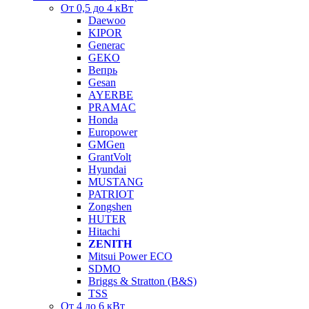
От 0,5 до 4 кВт
Daewoo
KIPOR
Generac
GEKO
Вепрь
Gesan
AYERBE
PRAMAC
Honda
Europower
GMGen
GrantVolt
Hyundai
MUSTANG
PATRIOT
Zongshen
HUTER
Hitachi
ZENITH
Mitsui Power ECO
SDMO
Briggs & Stratton (B&S)
TSS
От 4 до 6 кВт