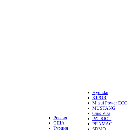
Hyundai
KIPOR
Mitsui Power ECO
MUSTANG
Onis Visa
Россия
PATRIOT
США
PRAMAC
Турция
SDMO