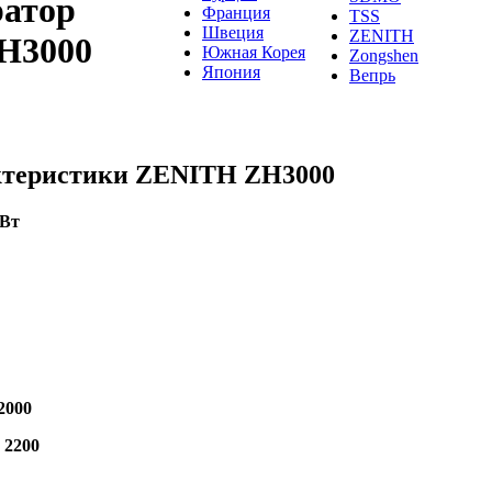
ратор
Франция
TSS
Швеция
ZENITH
H3000
Южная Корея
Zongshen
Япония
Вепрь
ктеристики ZENITH ZH3000
кВт
2000
:
2200