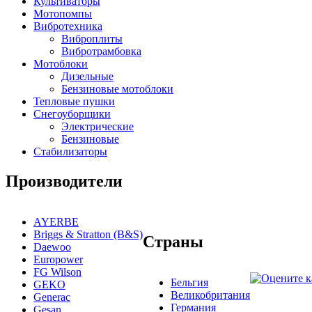
Культиваторы
Мотопомпы
Вибротехника
Виброплиты
Вибротрамбовка
Мотоблоки
Дизельные
Бензиновые мотоблоки
Тепловые пушки
Снегоуборщики
Электрические
Бензиновые
Стабилизаторы
Производители
AYERBE
Briggs & Stratton (B&S)
Страны
Daewoo
Europower
FG Wilson
Бельгия
GEKO
Великобритания
Generac
Германия
Gesan