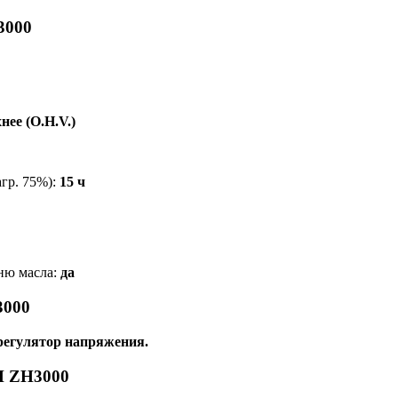
3000
нее (O.H.V.)
агр. 75%):
15 ч
ню масла:
да
3000
регулятор напряжения.
H ZH3000