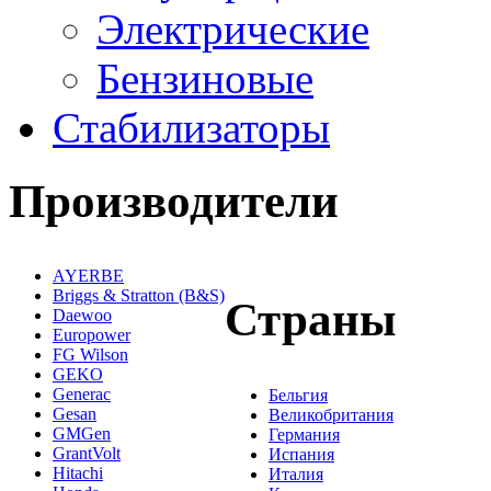
Электрические
Бензиновые
Стабилизаторы
Производители
AYERBE
Briggs & Stratton (B&S)
Страны
Daewoo
Europower
FG Wilson
GEKO
Generac
Бельгия
Gesan
Великобритания
GMGen
Германия
GrantVolt
Испания
Hitachi
Италия