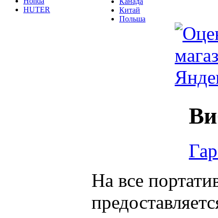
Honda
Канада
HUTER
Китай
Польша
Ви
Гар
На все портат
предоставляетс