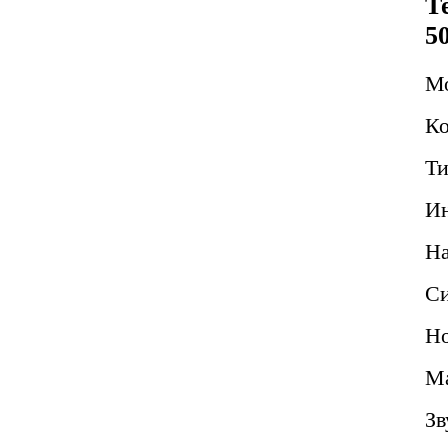
Т
5
М
Ко
Ти
Ин
Н
Си
Но
Ма
Зв