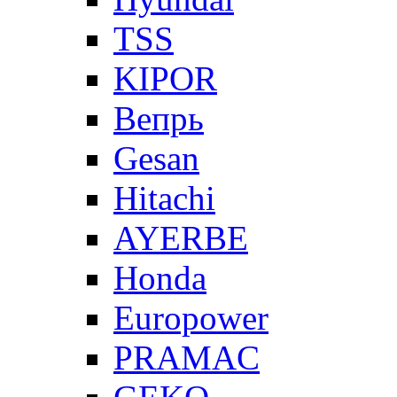
TSS
KIPOR
Вепрь
Gesan
Hitachi
AYERBE
Honda
Europower
PRAMAC