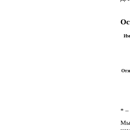
Ос
Им
Отз
*
– 
Мы 