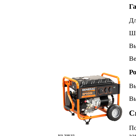
Га
Д
Ш
В
В
Ро
Вы
Вы
С
По
за
на заказ