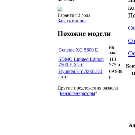
ко
По
Гарантия 2 года
Задать вопрос
Оп
Похожие модели
О
на
Generac XG 5600 E
Ос
заказ
SDMO Limited Edition
113
7500 E XL C
575 р.
Кон
Hyundai HY7000LER
69 989
О
авто
р.
Другие предложения раздела
"
Бензогенераторы
"
Ад