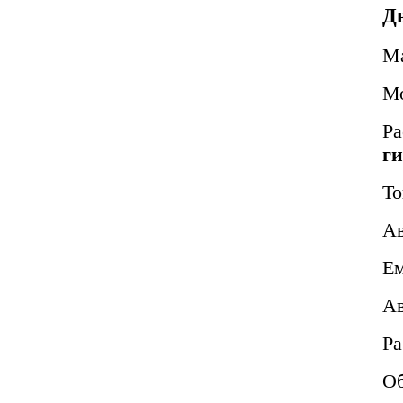
Д
М
М
Ра
г
То
Ав
Ем
Ав
Ра
Об