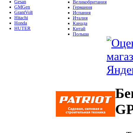
Gesan
Великобритания
GMGen
Германия
GrantVolt
Испания
Hitachi
Италия
Honda
Канада
HUTER
Китай
Польша
Бе
GP